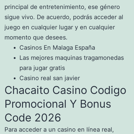
principal de entretenimiento, ese género
sigue vivo. De acuerdo, podrás acceder al
juego en cualquier lugar y en cualquier
momento que desees.
Casinos En Malaga España
Las mejores maquinas tragamonedas
para jugar gratis
Casino real san javier
Chacaito Casino Codigo
Promocional Y Bonus
Code 2026
Para acceder a un casino en línea real,