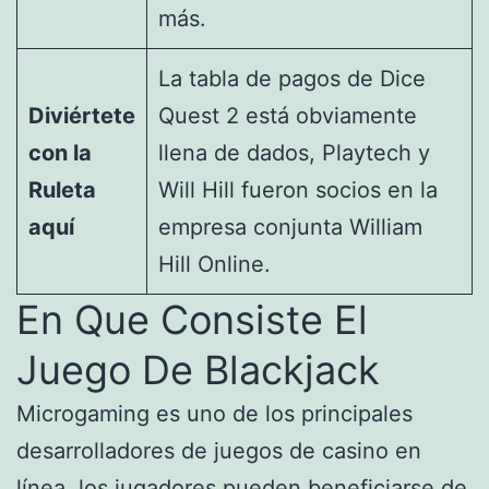
más.
La tabla de pagos de Dice
Diviértete
Quest 2 está obviamente
con la
llena de dados, Playtech y
Ruleta
Will Hill fueron socios en la
aquí
empresa conjunta William
Hill Online.
En Que Consiste El
Juego De Blackjack
Microgaming es uno de los principales
desarrolladores de juegos de casino en
línea, los jugadores pueden beneficiarse de