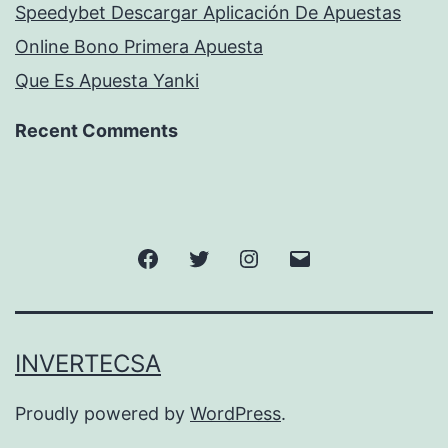
Speedybet Descargar Aplicación De Apuestas
Online Bono Primera Apuesta
Que Es Apuesta Yanki
Recent Comments
Facebook
Twitter
Instagram
Correo
electrónico
INVERTECSA
Proudly powered by
WordPress
.