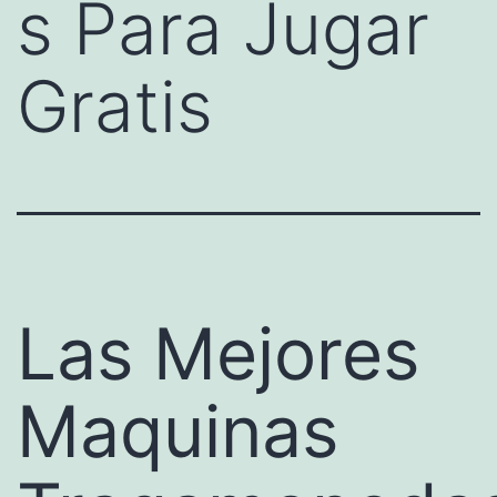
s Para Jugar
Gratis
Las Mejores
Maquinas