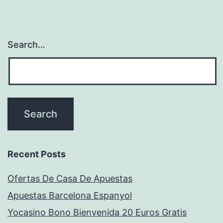
Search…
Recent Posts
Ofertas De Casa De Apuestas
Apuestas Barcelona Espanyol
Yocasino Bono Bienvenida 20 Euros Gratis