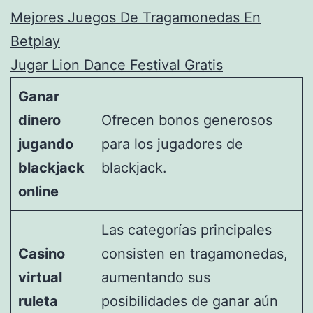
Mejores Juegos De Tragamonedas En
Betplay
Jugar Lion Dance Festival Gratis
Ganar
dinero
Ofrecen bonos generosos
jugando
para los jugadores de
blackjack
blackjack.
online
Las categorías principales
Casino
consisten en tragamonedas,
virtual
aumentando sus
ruleta
posibilidades de ganar aún