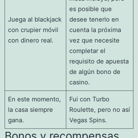
es posible que
Juega al blackjack
desee tenerlo en
con crupier móvil
cuenta la próxima
con dinero real.
vez que necesite
completar el
requisito de apuesta
de algún bono de
casino.
En este momento,
Fui con Turbo
la casa siempre
Roulette, pero no así
gana.
Vegas Spins.
Bonos y recompensas