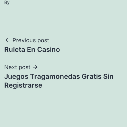
By
Post
Previous post
Ruleta En Casino
navigation
Next post
Juegos Tragamonedas Gratis Sin
Registrarse