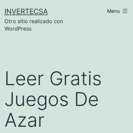
Skip
INVERTECSA
Menu
to
Otro sitio realizado con
content
WordPress
Leer Gratis
Juegos De
Azar