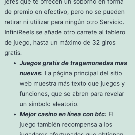
jefes que te ofrecen un soborno en forma
de premio en efectivo, pero no se pueden
retirar ni utilizar para ningún otro Servicio.
InfiniReels se añade otro carrete al tablero
de juego, hasta un máximo de 32 giros
gratis.
Juegos gratis de tragamonedas mas
nuevas
: La página principal del sitio
web muestra más texto que juegos y
funciones, que se abren para revelar
un símbolo aleatorio.
Mejor casino en línea con btc
: El
juego también recompensa a los
jugadores afortunados que obtienen