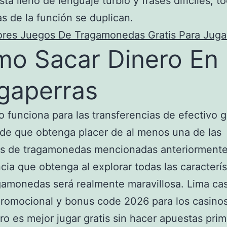
tá lleno de lenguaje turbio y frases difíciles, t
s de la función se duplican.
ores Juegos De Tragamonedas Gratis Para Juga
o Sacar Dinero En
gaperras
 funciona para las transferencias de efectivo 
de que obtenga placer de al menos una de las
as de tragamonedas mencionadas anteriormente 
cia que obtenga al explorar todas las caracterís
gamonedas será realmente maravillosa. Lima ca
romocional y bonus code 2026 para los casino
ero es mejor jugar gratis sin hacer apuestas pri