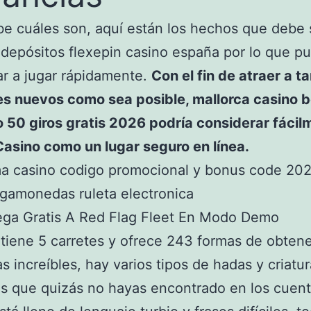
be cuáles son, aquí están los hechos que debe 
 depósitos flexepin casino españa por lo que p
r a jugar rápidamente.
Con el fin de atraer a t
s nuevos como sea posible, mallorca casino b
 50 giros gratis 2026 podría considerar fácil
Casino como un lugar seguro en línea.
a casino codigo promocional y bonus code 20
gamonedas ruleta electronica
ga Gratis A Red Flag Fleet En Modo Demo
 tiene 5 carretes y ofrece 243 formas de obten
s increíbles, hay varios tipos de hadas y criatu
s que quizás no hayas encontrado en los cuen