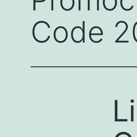
Code 2
L