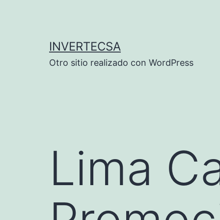
Skip
to
content
INVERTECSA
Otro sitio realizado con WordPress
Lima C
Promoc