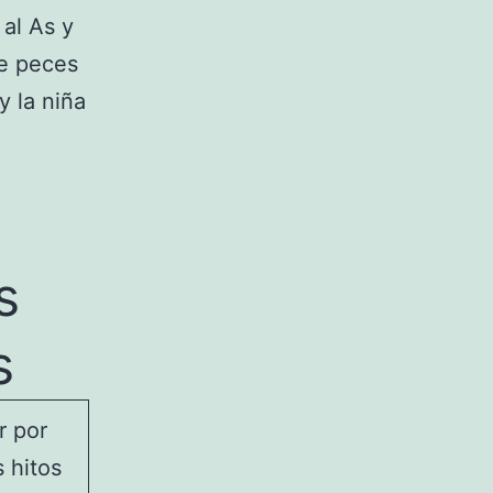
al As y
e peces
y la niña
s
s
r por
 hitos