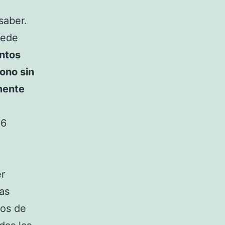
saber.
uede
antos
ono sin
mente
26
er
ras
tos de