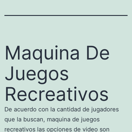
Maquina De
Juegos
Recreativos
De acuerdo con la cantidad de jugadores
que la buscan, maquina de juegos
recreativos las opciones de video son