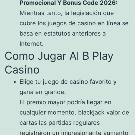
Promocional Y Bonus Code 2026:
Mientras tanto, la legislación que
cubre los juegos de casino en línea se
basa en estatutos anteriores a
Internet.
Como Jugar Al B Play
Casino
Elige tu juego de casino favorito y
gana en grande.
El premio mayor podría llegar en
cualquier momento, blackjack valor de
cartas las partidas regulares
registraron un impresionante aumento