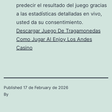
predecir el resultado del juego gracias
a las estadísticas detalladas en vivo,
usted da su consentimiento.
Descargar Juego De Tragamonedas
Como Jugar Al Enjoy Los Andes
Casino
Published
17 de February de 2026
By