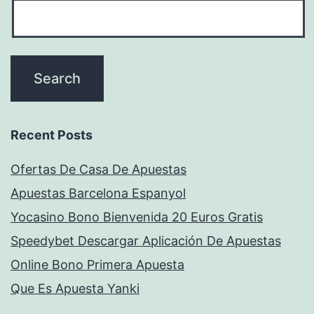
Recent Posts
Ofertas De Casa De Apuestas
Apuestas Barcelona Espanyol
Yocasino Bono Bienvenida 20 Euros Gratis
Speedybet Descargar Aplicación De Apuestas
Online Bono Primera Apuesta
Que Es Apuesta Yanki