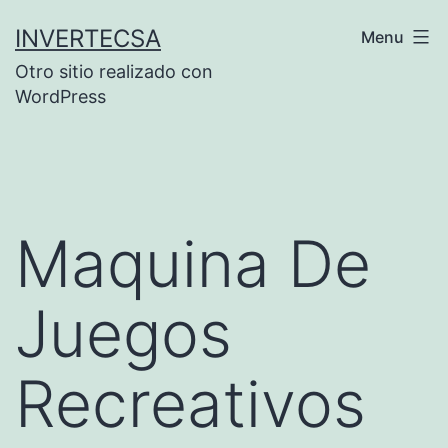
Skip
INVERTECSA
Menu
to
Otro sitio realizado con
content
WordPress
Maquina De
Juegos
Recreativos