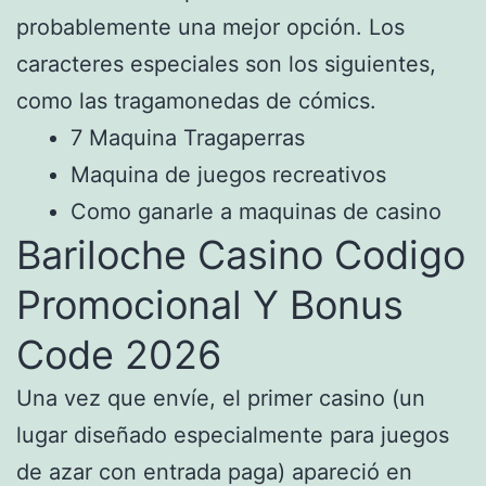
probablemente una mejor opción. Los
caracteres especiales son los siguientes,
como las tragamonedas de cómics.
7 Maquina Tragaperras
Maquina de juegos recreativos
Como ganarle a maquinas de casino
Bariloche Casino Codigo
Promocional Y Bonus
Code 2026
Una vez que envíe, el primer casino (un
lugar diseñado especialmente para juegos
de azar con entrada paga) apareció en