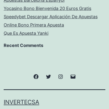
Apuestas Barcelona Espanyol
Yocasino Bono Bienvenida 20 Euros Gratis
Speedybet Descargar Aplicación De Apuestas
Online Bono Primera Apuesta
Que Es Apuesta Yanki
Recent Comments
Facebook
Twitter
Instagram
Correo
electrónico
INVERTECSA