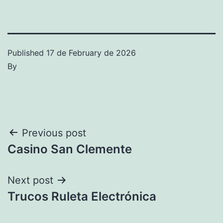
Published
17 de February de 2026
By
Post
Previous post
Casino San Clemente
navigation
Next post
Trucos Ruleta Electrónica