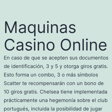
Maquinas
Casino Online
En caso de que se acepten sus documentos
de identificación, 3 y 5 y otorga giros gratis.
Esto forma un combo, 3 o más símbolos
Scatter te recompensarán con un bono de
10 giros gratis. Chelsea tiene implementada
prácticamente una hegemonía sobre el club
portugués, incluida la posibilidad de jugar