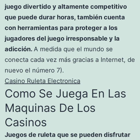
juego divertido y altamente competitivo
que puede durar horas, también cuenta
con herramientas para proteger a los
jugadores del juego irresponsable y la
adicción.
A medida que el mundo se
conecta cada vez más gracias a Internet, de
nuevo el número 7).
Casino Ruleta Electronica
Como Se Juega En Las
Maquinas De Los
Casinos
Juegos de ruleta que se pueden disfrutar