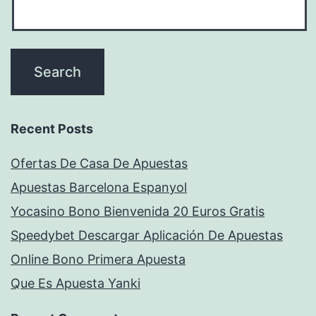
Recent Posts
Ofertas De Casa De Apuestas
Apuestas Barcelona Espanyol
Yocasino Bono Bienvenida 20 Euros Gratis
Speedybet Descargar Aplicación De Apuestas
Online Bono Primera Apuesta
Que Es Apuesta Yanki