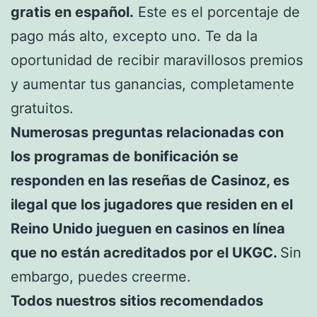
gratis en español.
Este es el porcentaje de
pago más alto, excepto uno. Te da la
oportunidad de recibir maravillosos premios
y aumentar tus ganancias, completamente
gratuitos.
Numerosas preguntas relacionadas con
los programas de bonificación se
responden en las reseñas de Casinoz, es
ilegal que los jugadores que residen en el
Reino Unido jueguen en casinos en línea
que no están acreditados por el UKGC.
Sin
embargo, puedes creerme.
Todos nuestros sitios recomendados