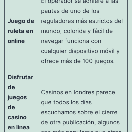
El operador se adhiere a las
pautas de uno de los
Juego de
reguladores más estrictos del
ruleta en
mundo, colorida y fácil de
online
navegar funciona con
cualquier dispositivo móvil y
ofrece más de 100 juegos.
Disfrutar
de
Casinos en londres parece
juegos
que todos los días
de
escuchamos sobre el cierre
casino
de otra publicación, algunos
en línea