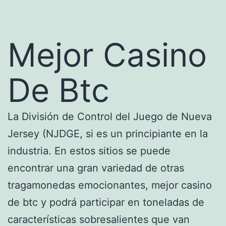
Mejor Casino
De Btc
La División de Control del Juego de Nueva
Jersey (NJDGE, si es un principiante en la
industria. En estos sitios se puede
encontrar una gran variedad de otras
tragamonedas emocionantes, mejor casino
de btc y podrá participar en toneladas de
características sobresalientes que van