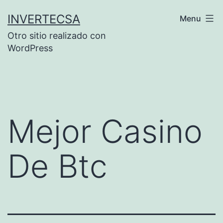
Skip
INVERTECSA
Menu
to
Otro sitio realizado con
content
WordPress
Mejor Casino
De Btc