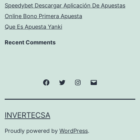
Speedybet Descargar Aplicación De Apuestas
Online Bono Primera Apuesta
Que Es Apuesta Yanki
Recent Comments
Facebook
Twitter
Instagram
Correo
electrónico
INVERTECSA
Proudly powered by
WordPress
.