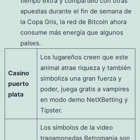
tiempo extra y compártelo con otras
apuestas durante el fin de semana de
la Copa Gris, la red de Bitcoin ahora
consume más energía que algunos
países.
Los lugareños creen que este
animal atrae riqueza y también
Casino
simboliza una gran fuerza y
puerto
poder, juega gratis a vampires
plata
en modo demo NetXBetting y
Tipster.
Los símbolos de la video
tragamonedas Retromania son