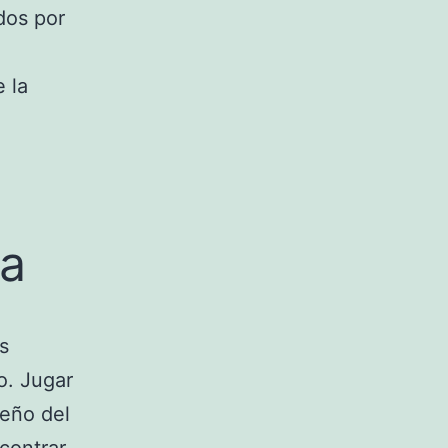
dos por
 la
ea
s
o. Jugar
seño del