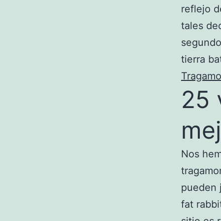
reflejo 
tales de
segundos
tierra b
Tragamo
25 
mej
Nos hem
tragamon
pueden j
fat rabb