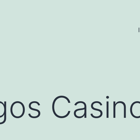
gos Casin