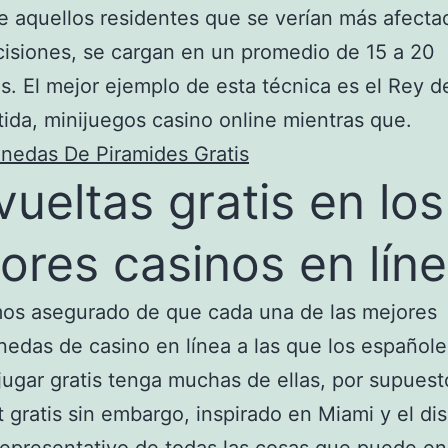
de aquellos residentes que se verían más afecta
cisiones, se cargan en un promedio de 15 a 20
. El mejor ejemplo de esta técnica es el Rey de
atida, minijuegos casino online mientras que.
nedas De Piramides Gratis
vueltas gratis en los
ores casinos en lín
os asegurado de que cada una de las mejores
edas de casino en línea a las que los españole
ugar gratis tenga muchas de ellas, por supuest
it gratis sin embargo, inspirado en Miami y el di