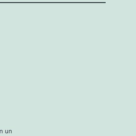
an un