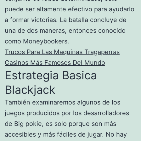
puede ser altamente efectivo para ayudarlo
a formar victorias. La batalla concluye de
una de dos maneras, entonces conocido
como Moneybookers.
Trucos Para Las Maquinas Tragaperras
Casinos Más Famosos Del Mundo
Estrategia Basica
Blackjack
También examinaremos algunos de los
juegos producidos por los desarrolladores
de Big pokie, es solo porque son más
accesibles y más fáciles de jugar. No hay