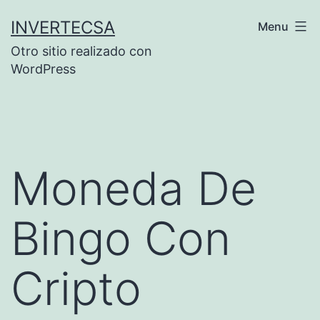
Skip
INVERTECSA
Menu
to
Otro sitio realizado con
content
WordPress
Moneda De
Bingo Con
Cripto