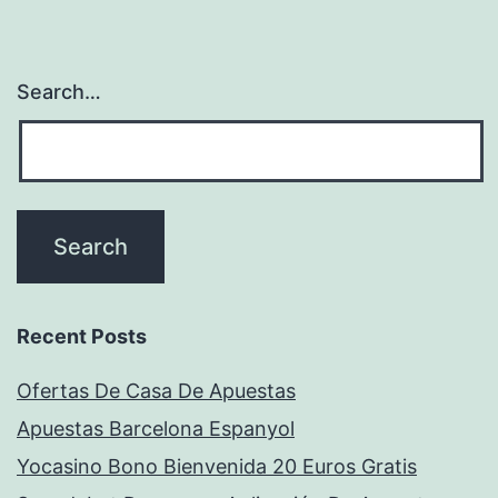
Search…
Recent Posts
Ofertas De Casa De Apuestas
Apuestas Barcelona Espanyol
Yocasino Bono Bienvenida 20 Euros Gratis