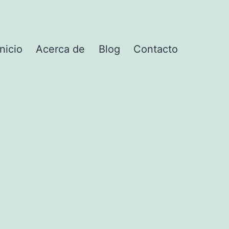
Inicio
Acerca de
Blog
Contacto