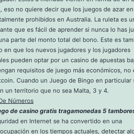
, eso no quiere decir que los juegos de azar en
talmente prohibidos en Australia. La ruleta es u
nte que es fácil de aprender si nunca lo has j
 una parte del monto total del bono. Este es tam
 en que los nuevos jugadores y los jugadores
les pueden optar por un casino de apuestas ba
ngan requisitos de juego más económicos, no 
itcoin. Cuando un Juego de Bingo en particular 
n un territorio que no sea Malta, 3 y 4.
 De Números
ego de casino gratis tragamonedas 5 tambore
uridad en Internet se ha convertido en una
ocupación en los tiempos actuales, detectar a