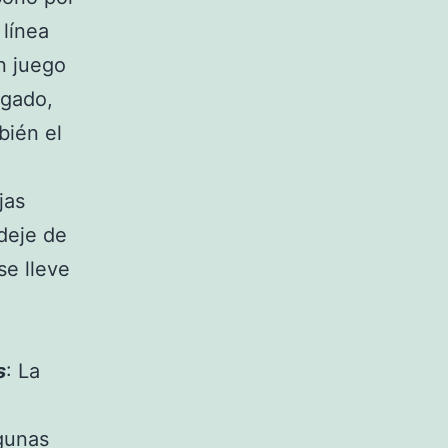
 línea
n juego
ugado,
bién el
jas
deje de
se lleve
s
: La
lgunas