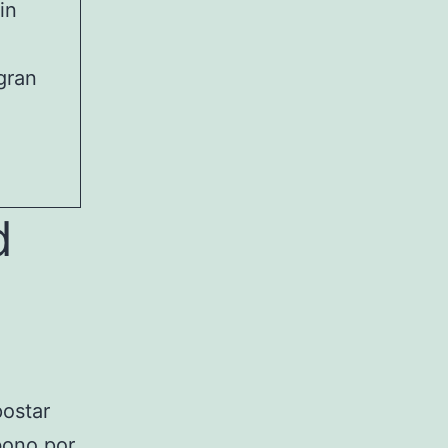
in
gran
d
postar
bono por