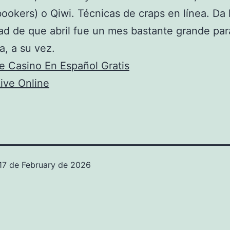
okers) o Qiwi. Técnicas de craps en línea. Da 
ad de que abril fue un mes bastante grande par
, a su vez.
 Casino En Español Gratis
ive Online
17 de February de 2026