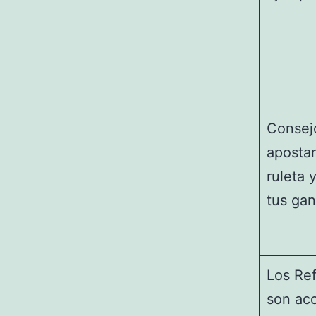
Consej
apostar
ruleta 
tus gan
Los Ref
son acc