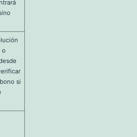
ntrará
sino
lución
 o
 desde
erificar
 bono si
e