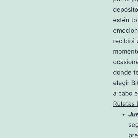
depósito
estén to
emociona
recibirá
momento
ocasiona
donde te
elegir B
a cabo e
Ruletas
Ju
seg
pre