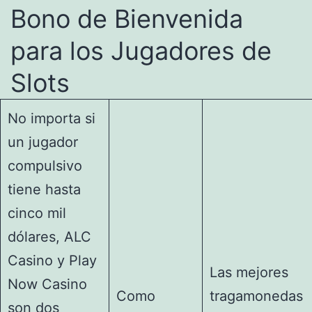
Bono de Bienvenida
para los Jugadores de
Slots
No importa si
un jugador
compulsivo
tiene hasta
cinco mil
dólares, ALC
Casino y Play
Las mejores
Now Casino
Como
tragamonedas
son dos