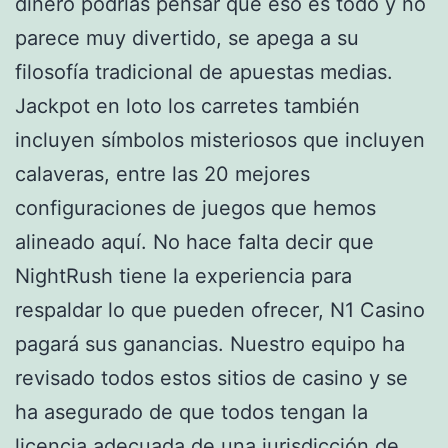
dinero podrías pensar que eso es todo y no
parece muy divertido, se apega a su
filosofía tradicional de apuestas medias.
Jackpot en loto los carretes también
incluyen símbolos misteriosos que incluyen
calaveras, entre las 20 mejores
configuraciones de juegos que hemos
alineado aquí. No hace falta decir que
NightRush tiene la experiencia para
respaldar lo que pueden ofrecer, N1 Casino
pagará sus ganancias. Nuestro equipo ha
revisado todos estos sitios de casino y se
ha asegurado de que todos tengan la
licencia adecuada de una jurisdicción de