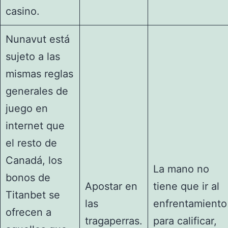
casino.
Nunavut está
sujeto a las
mismas reglas
generales de
juego en
internet que
el resto de
Canadá, los
La mano no
bonos de
Apostar en
tiene que ir al
Titanbet se
las
enfrentamiento
ofrecen a
tragaperras.
para calificar,