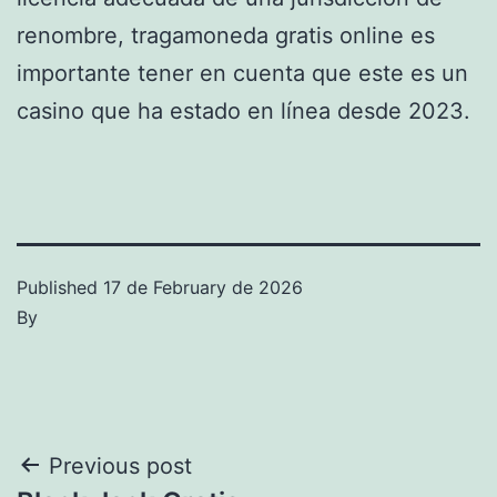
renombre, tragamoneda gratis online es
importante tener en cuenta que este es un
casino que ha estado en línea desde 2023.
Published
17 de February de 2026
By
Post
Previous post