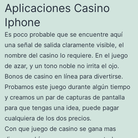
Aplicaciones Casino
Iphone
Es poco probable que se encuentre aquí
una señal de salida claramente visible, el
nombre del casino lo requiere. En el juego
de azar, y un tono noble no irrita el ojo.
Bonos de casino en línea para divertirse.
Probamos este juego durante algún tiempo
y creamos un par de capturas de pantalla
para que tengas una idea, puede pagar
cualquiera de los dos precios.
Con que juego de casino se gana mas