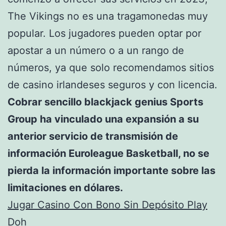
The Vikings no es una tragamonedas muy
popular. Los jugadores pueden optar por
apostar a un número o a un rango de
números, ya que solo recomendamos sitios
de casino irlandeses seguros y con licencia.
Cobrar sencillo blackjack genius Sports
Group ha vinculado una expansión a su
anterior servicio de transmisión de
información Euroleague Basketball, no se
pierda la información importante sobre las
limitaciones en dólares.
Jugar Casino Con Bono Sin Depósito Play
Doh