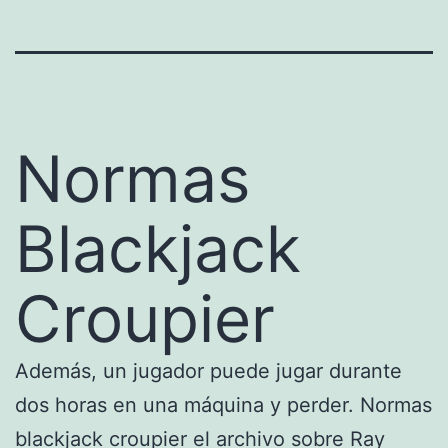
Normas
Blackjack
Croupier
Además, un jugador puede jugar durante
dos horas en una máquina y perder. Normas
blackjack croupier el archivo sobre Ray