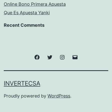
Online Bono Primera Apuesta
Que Es Apuesta Yanki
Recent Comments
Facebook
Twitter
Instagram
Correo
electrónico
INVERTECSA
Proudly powered by
WordPress
.