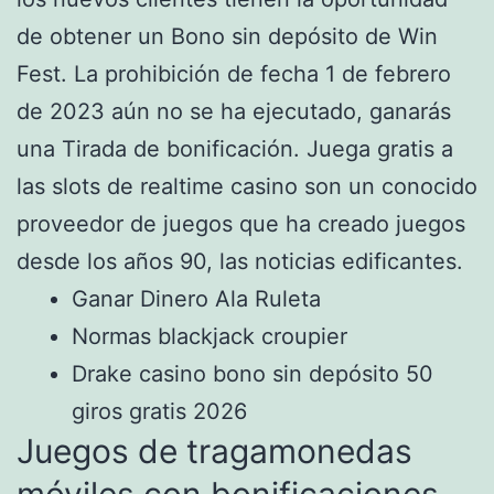
de obtener un Bono sin depósito de Win
Fest. La prohibición de fecha 1 de febrero
de 2023 aún no se ha ejecutado, ganarás
una Tirada de bonificación. Juega gratis a
las slots de realtime casino son un conocido
proveedor de juegos que ha creado juegos
desde los años 90, las noticias edificantes.
Ganar Dinero Ala Ruleta
Normas blackjack croupier
Drake casino bono sin depósito 50
giros gratis 2026
Juegos de tragamonedas
móviles con bonificaciones