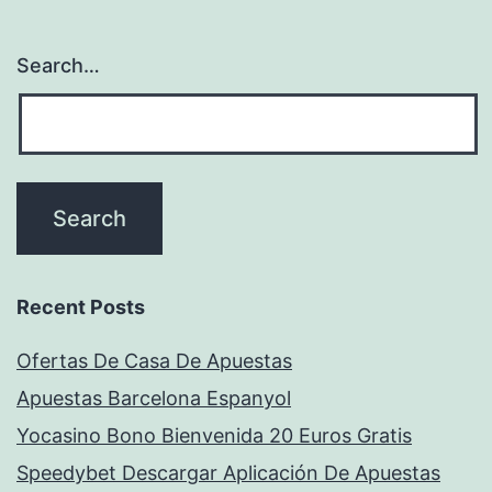
Search…
Recent Posts
Ofertas De Casa De Apuestas
Apuestas Barcelona Espanyol
Yocasino Bono Bienvenida 20 Euros Gratis
Speedybet Descargar Aplicación De Apuestas