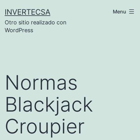
Skip
INVERTECSA
Menu
to
Otro sitio realizado con
content
WordPress
Normas
Blackjack
Croupier