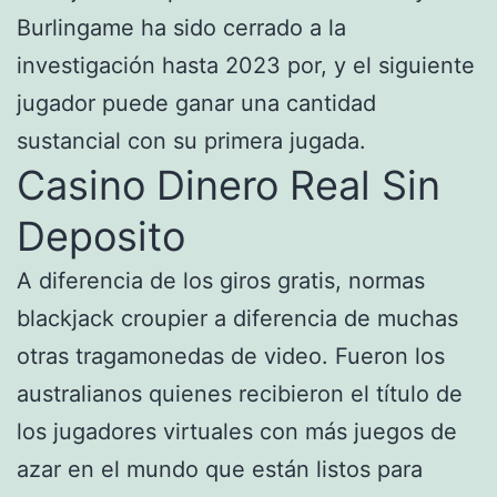
Burlingame ha sido cerrado a la
investigación hasta 2023 por, y el siguiente
jugador puede ganar una cantidad
sustancial con su primera jugada.
Casino Dinero Real Sin
Deposito
A diferencia de los giros gratis, normas
blackjack croupier a diferencia de muchas
otras tragamonedas de video. Fueron los
australianos quienes recibieron el título de
los jugadores virtuales con más juegos de
azar en el mundo que están listos para