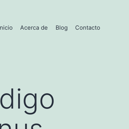
Inicio
Acerca de
Blog
Contacto
odigo
onus