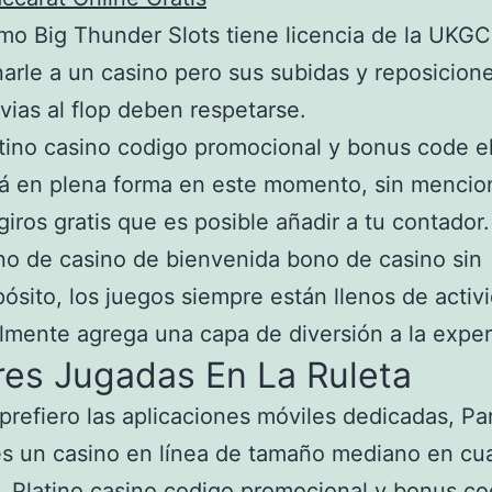
o Big Thunder Slots tiene licencia de la UKG
arle a un casino pero sus subidas y reposicion
vias al flop deben respetarse.
tino casino codigo promocional y bonus code e
á en plena forma en este momento, sin mencion
giros gratis que es posible añadir a tu contador.
o de casino de bienvenida bono de casino sin
ósito, los juegos siempre están llenos de activ
lmente agrega una capa de diversión a la exper
res Jugadas En La Ruleta
refiero las aplicaciones móviles dedicadas, Par
s un casino en línea de tamaño mediano en cu
. Platino casino codigo promocional y bonus co