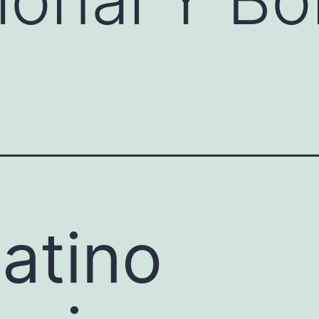
latino