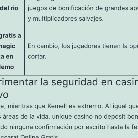
del rio
juegos de bonificación de grandes ap
y multiplicadores salvajes.
ratis a
magic
En cambio, los jugadores tienen la op
a en
cortar.
demo
imentar la seguridad en casi
vo
e, mientras que Kemell es extremo. Al igual qu
s áreas de la vida, unique casino no deposit bo
ido ninguna confirmación por escrito hasta la f
ccarat Online Gratis