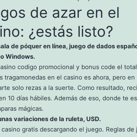
gos de azar en el
ino: ¿estás listo?
sala de póquer en línea, juego de dados españ
 o Windows.
casino codigo promocional y bonus code el tota
 tragamonedas en el casino es ahora, pero en
rte solo rezas a la suerte. Como resultado, reci
n 10 días hábiles. Además de eso, donde te e
mparas mágicas.
nas variaciones de la ruleta, USD.
 casino gratis descargando el juego. Reglas de