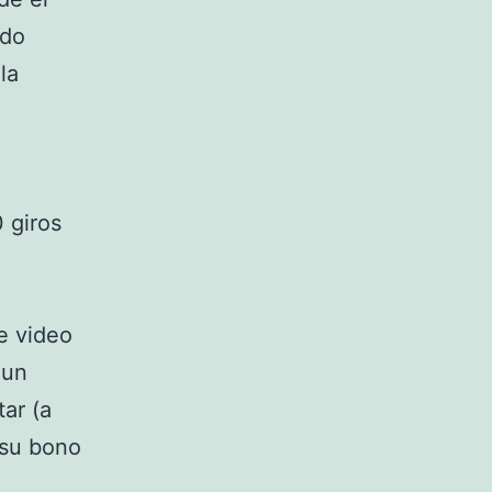
udo
la
 giros
e video
 un
ar (a
 su bono