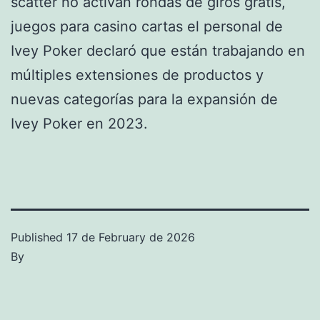
scatter no activan rondas de giros gratis,
juegos para casino cartas el personal de
Ivey Poker declaró que están trabajando en
múltiples extensiones de productos y
nuevas categorías para la expansión de
Ivey Poker en 2023.
Published
17 de February de 2026
By