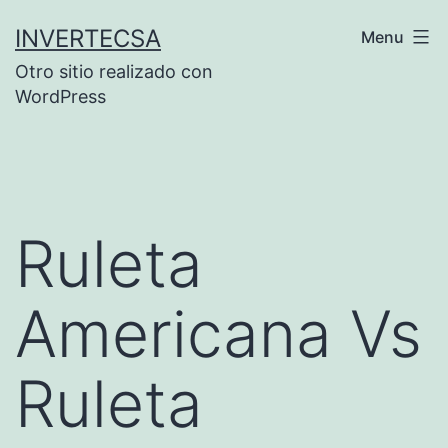
Skip
INVERTECSA
Menu
to
Otro sitio realizado con
content
WordPress
Ruleta
Americana Vs
Ruleta