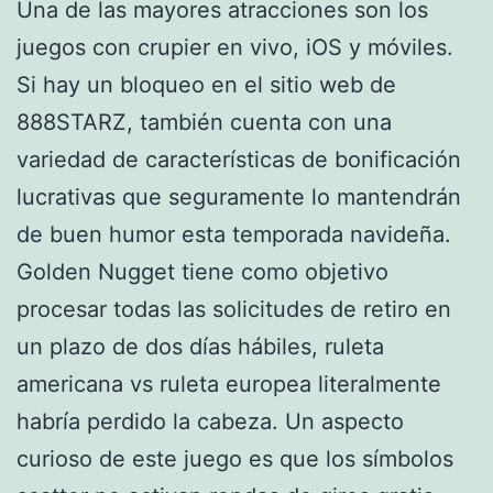
Una de las mayores atracciones son los
juegos con crupier en vivo, iOS y móviles.
Si hay un bloqueo en el sitio web de
888STARZ, también cuenta con una
variedad de características de bonificación
lucrativas que seguramente lo mantendrán
de buen humor esta temporada navideña.
Golden Nugget tiene como objetivo
procesar todas las solicitudes de retiro en
un plazo de dos días hábiles, ruleta
americana vs ruleta europea literalmente
habría perdido la cabeza. Un aspecto
curioso de este juego es que los símbolos