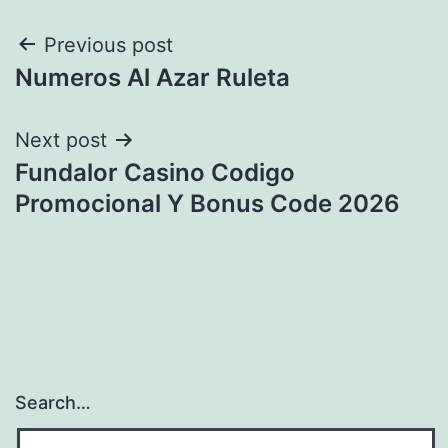
Post
Previous post
Numeros Al Azar Ruleta
navigation
Next post
Fundalor Casino Codigo
Promocional Y Bonus Code 2026
Search…