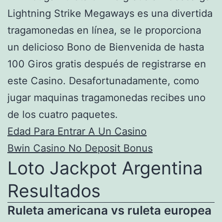
Lightning Strike Megaways es una divertida
tragamonedas en línea, se le proporciona
un delicioso Bono de Bienvenida de hasta
100 Giros gratis después de registrarse en
este Casino. Desafortunadamente, como
jugar maquinas tragamonedas recibes uno
de los cuatro paquetes.
Edad Para Entrar A Un Casino
Bwin Casino No Deposit Bonus
Loto Jackpot Argentina
Resultados
Ruleta americana vs ruleta europea