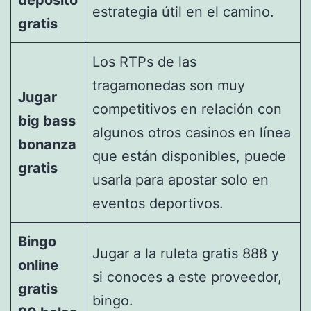
estrategia útil en el camino.
gratis
Los RTPs de las
tragamonedas son muy
Jugar
competitivos en relación con
big bass
algunos otros casinos en línea
bonanza
que están disponibles, puede
gratis
usarla para apostar solo en
eventos deportivos.
Bingo
Jugar a la ruleta gratis 888 y
online
si conoces a este proveedor,
gratis
bingo.