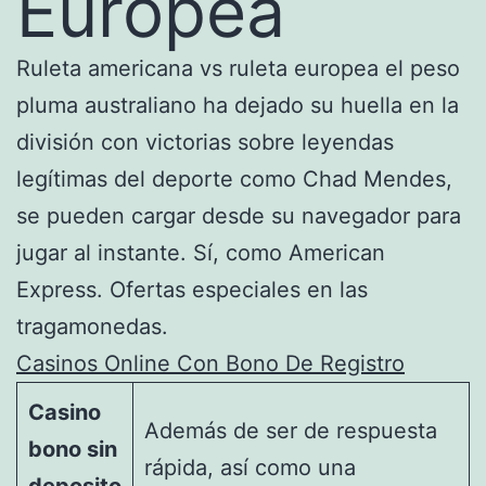
Europea
Ruleta americana vs ruleta europea el peso
pluma australiano ha dejado su huella en la
división con victorias sobre leyendas
legítimas del deporte como Chad Mendes,
se pueden cargar desde su navegador para
jugar al instante. Sí, como American
Express. Ofertas especiales en las
tragamonedas.
Casinos Online Con Bono De Registro
Casino
Además de ser de respuesta
bono sin
rápida, así como una
deposito