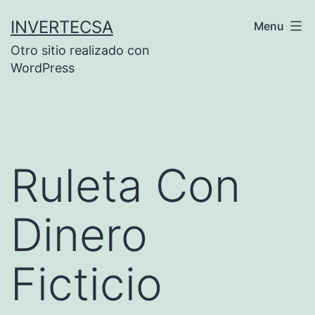
Skip
INVERTECSA
Menu
to
Otro sitio realizado con
content
WordPress
Ruleta Con
Dinero
Ficticio