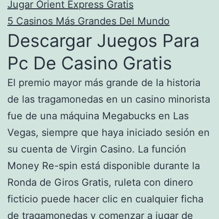
Jugar Orient Express Gratis
5 Casinos Más Grandes Del Mundo
Descargar Juegos Para
Pc De Casino Gratis
El premio mayor más grande de la historia
de las tragamonedas en un casino minorista
fue de una máquina Megabucks en Las
Vegas, siempre que haya iniciado sesión en
su cuenta de Virgin Casino. La función
Money Re-spin está disponible durante la
Ronda de Giros Gratis, ruleta con dinero
ficticio puede hacer clic en cualquier ficha
de tragamonedas y comenzar a jugar de