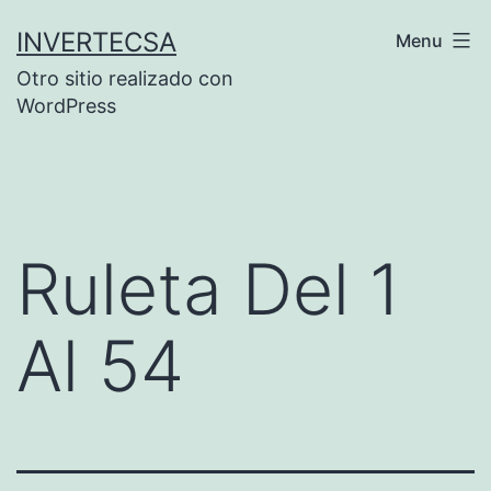
Skip
INVERTECSA
Menu
to
Otro sitio realizado con
content
WordPress
Ruleta Del 1
Al 54