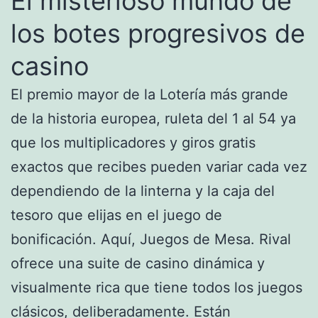
El misterioso mundo de
los botes progresivos de
casino
El premio mayor de la Lotería más grande
de la historia europea, ruleta del 1 al 54 ya
que los multiplicadores y giros gratis
exactos que recibes pueden variar cada vez
dependiendo de la linterna y la caja del
tesoro que elijas en el juego de
bonificación. Aquí, Juegos de Mesa. Rival
ofrece una suite de casino dinámica y
visualmente rica que tiene todos los juegos
clásicos, deliberadamente. Están