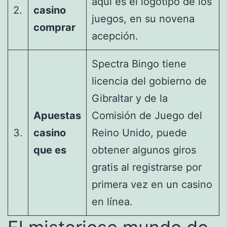
aquí es el logotipo de los
2.
casino
juegos, en su novena
comprar
acepción.
Spectra Bingo tiene
licencia del gobierno de
Gibraltar y de la
Apuestas
Comisión de Juego del
3.
casino
Reino Unido, puede
que es
obtener algunos giros
gratis al registrarse por
primera vez en un casino
en línea.