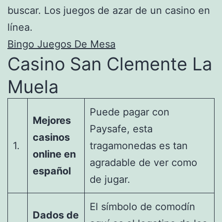
buscar. Los juegos de azar de un casino en
línea.
Bingo Juegos De Mesa
Casino San Clemente La
Muela
Puede pagar con
Mejores
Paysafe, esta
casinos
1.
tragamonedas es tan
online en
agradable de ver como
español
de jugar.
El símbolo de comodín
Dados de