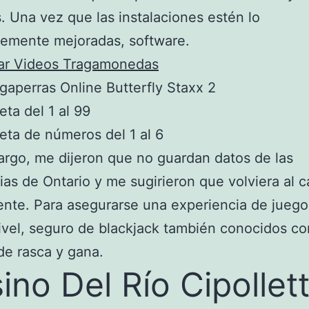
s. Una vez que las instalaciones estén lo
temente mejoradas, software.
ar Videos Tragamonedas
gaperras Online Butterfly Staxx 2
eta del 1 al 99
eta de números del 1 al 6
rgo, me dijeron que no guardan datos de las
ias de Ontario y me sugirieron que volviera al c
nte. Para asegurarse una experiencia de juego
ivel, seguro de blackjack también conocidos c
 de rasca y gana.
ino Del Río Cipollett