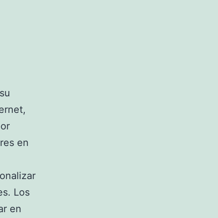
 su
ernet,
or
ores en
sonalizar
es. Los
ar en