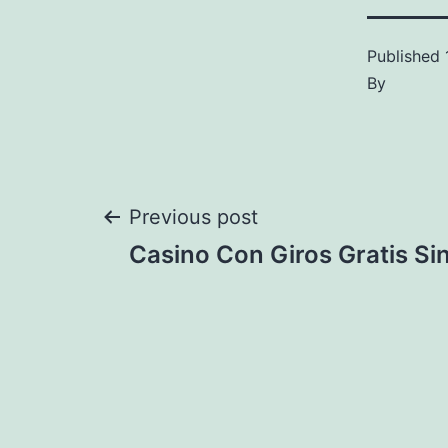
Published
By
Post
Previous post
Casino Con Giros Gratis Si
navigation