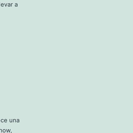
levar a
ece una
show,