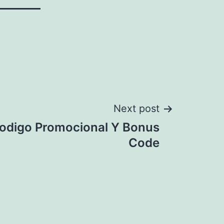
Next post
odigo Promocional Y Bonus
Code