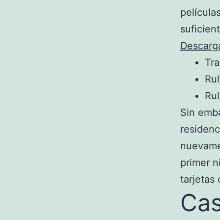
película
suficien
Descarg
Tra
Rul
Rul
Sin emba
residenc
nuevame
primer n
tarjetas
Cas