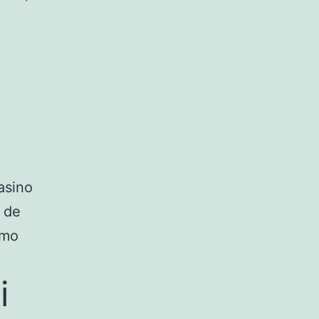
asino
 de
omo
i