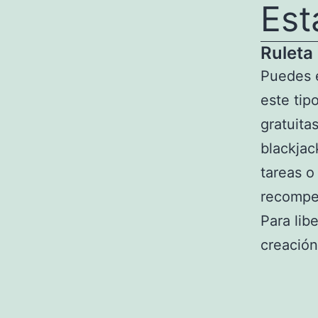
Est
Ruleta 
Puedes e
este tip
gratuita
blackjac
tareas o
recompen
Para lib
creación