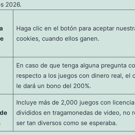
os 2026.
a
Haga clic en el botón para aceptar nuestr
se
cookies, cuando ellos ganen.
En caso de que tenga alguna pregunta c
respecto a los juegos con dinero real, el 
le dará un bono del 200%.
Incluye más de 2,000 juegos con licencia
 de
divididos en tragamonedas de video, no r
a
ser tan diversos como se esperaba.