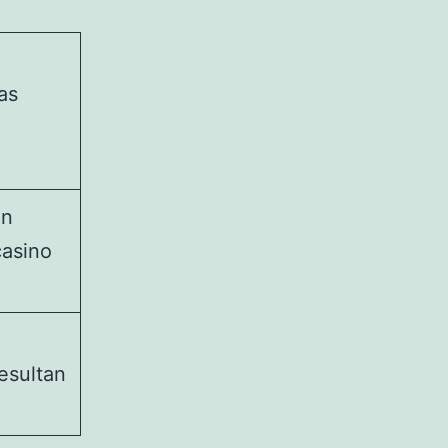
as
on
casino
esultan