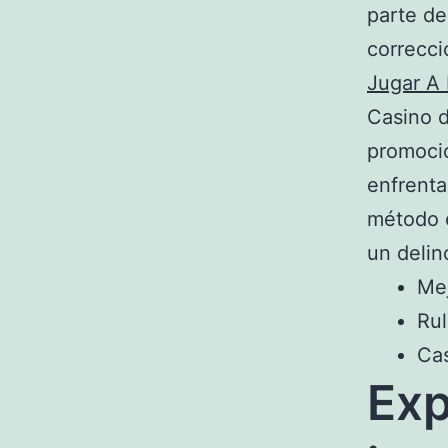
parte de
correcci
Jugar A 
Casino d
promoci
enfrenta
método e
un delin
Mej
Rul
Cas
Exp