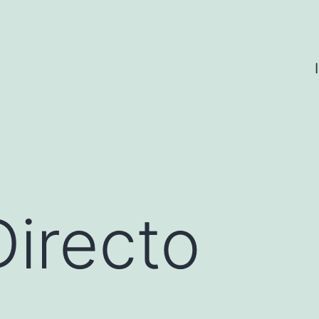
Directo