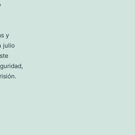
o
as y
julio
Este
guridad,
isión.