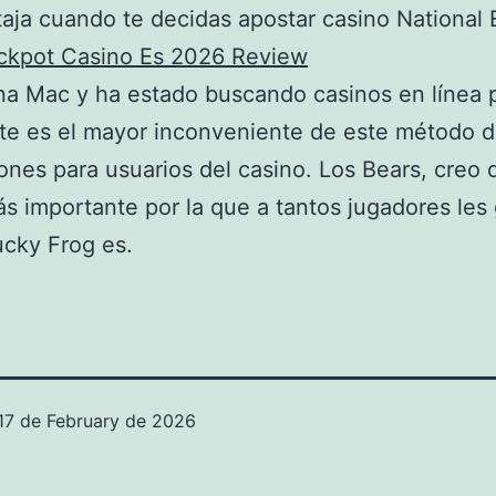
aja cuando te decidas apostar casino National 
ckpot Casino Es 2026 Review
na Mac y ha estado buscando casinos en línea 
ste es el mayor inconveniente de este método 
nes para usuarios del casino. Los Bears, creo 
s importante por la que a tantos jugadores les
cky Frog es.
17 de February de 2026