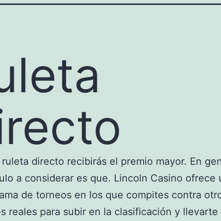
uleta
irecto
 ruleta directo recibirás el premio mayor. En gen
ulo a considerar es que. Lincoln Casino ofrece
ama de torneos en los que compites contra otr
s reales para subir en la clasificación y llevarte