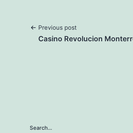
Post
Previous post
Casino Revolucion Monterr
navigation
Search…