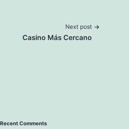
Next post
Casino Más Cercano
Recent Comments