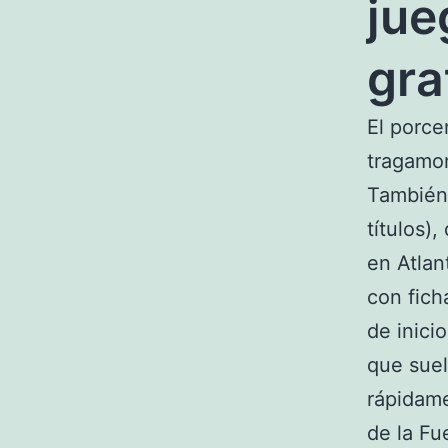
jue
gra
El porce
tragamon
También 
títulos)
en Atlan
con fich
de inici
que suel
rápidame
de la Fu