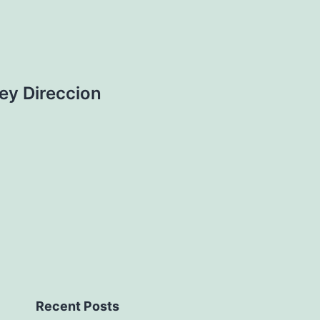
ey Direccion
Recent Posts