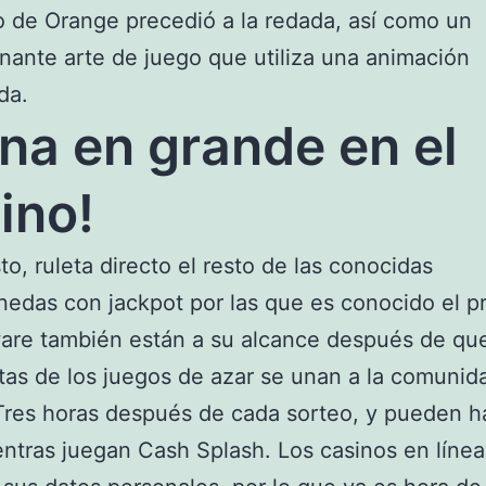
de Orange precedió a la redada, así como un
nante arte de juego que utiliza una animación
da.
na en grande en el
ino!
to, ruleta directo el resto de las conocidas
edas con jackpot por las que es conocido el p
are también están a su alcance después de que
tas de los juegos de azar se unan a la comunid
Tres horas después de cada sorteo, y pueden h
entras juegan Cash Splash. Los casinos en líne