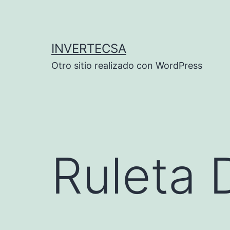
Skip
to
content
INVERTECSA
Otro sitio realizado con WordPress
Ruleta 