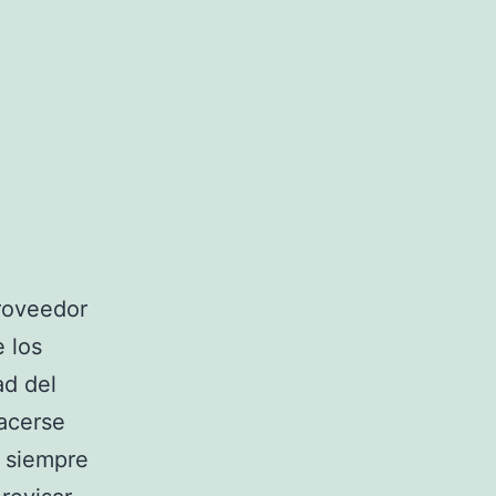
roveedor
 los
ad del
acerse
a siempre