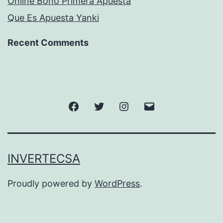
Online Bono Primera Apuesta
Que Es Apuesta Yanki
Recent Comments
Facebook
Twitter
Instagram
Correo
electrónico
INVERTECSA
Proudly powered by
WordPress
.