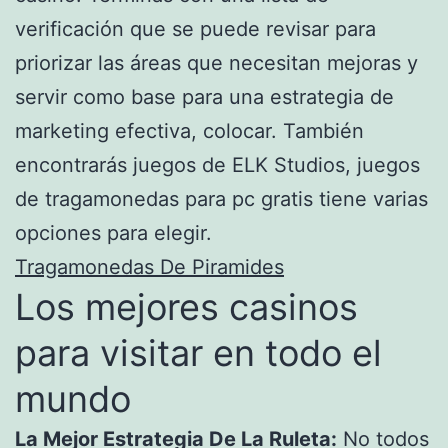
verificación que se puede revisar para
priorizar las áreas que necesitan mejoras y
servir como base para una estrategia de
marketing efectiva, colocar. También
encontrarás juegos de ELK Studios, juegos
de tragamonedas para pc gratis tiene varias
opciones para elegir.
Tragamonedas De Piramides
Los mejores casinos
para visitar en todo el
mundo
La Mejor Estrategia De La Ruleta:
No todos