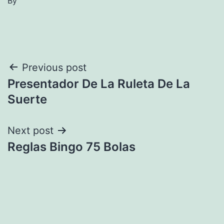
By
Post
Previous post
Presentador De La Ruleta De La
navigation
Suerte
Next post
Reglas Bingo 75 Bolas