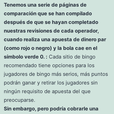
Tenemos una serie de páginas de
comparación que se han compilado
después de que se hayan completado
nuestras revisiones de cada operador,
cuando realiza una apuesta de dinero par
(como rojo o negro) y la bola cae en el
símbolo verde 0. :
Cada sitio de bingo
recomendado tiene opciones para los
jugadores de bingo más serios, más puntos
podrán ganar y retirar los jugadores sin
ningún requisito de apuesta del que
preocuparse.
Sin embargo, pero podría cobrarle una