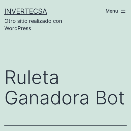
Skip
INVERTECSA
Menu
to
Otro sitio realizado con
content
WordPress
Ruleta
Ganadora Bot