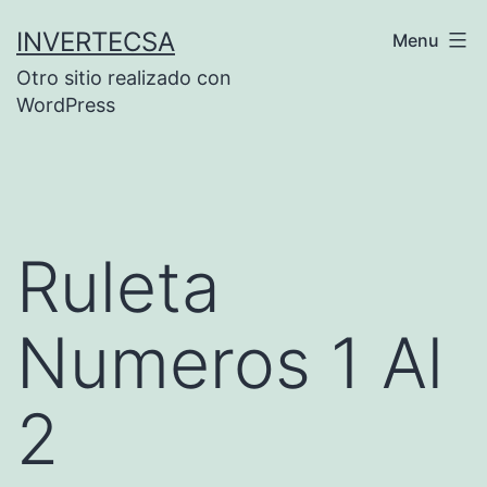
Skip
INVERTECSA
Menu
to
Otro sitio realizado con
content
WordPress
Ruleta
Numeros 1 Al
2