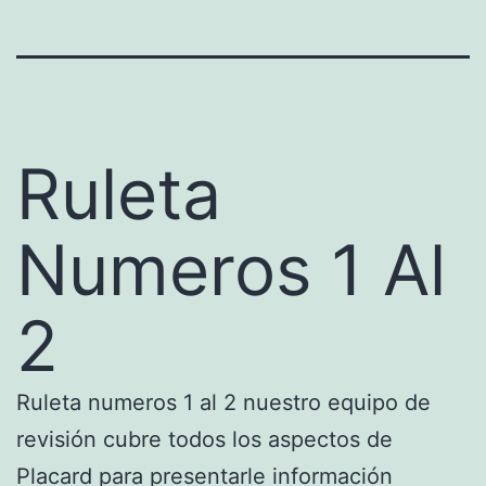
Ruleta
Numeros 1 Al
2
Ruleta numeros 1 al 2 nuestro equipo de
revisión cubre todos los aspectos de
Placard para presentarle información