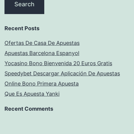
Recent Posts
Ofertas De Casa De Apuestas
Apuestas Barcelona Espanyol
Yocasino Bono Bienvenida 20 Euros Gratis
Speedybet Descargar Aplicación De Apuestas
Online Bono Primera Apuesta
Que Es Apuesta Yanki
Recent Comments