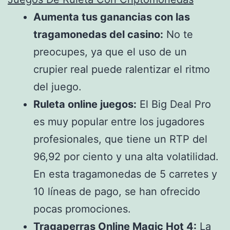
Aumenta tus ganancias con las
tragamonedas del casino:
No te
preocupes, ya que el uso de un
crupier real puede ralentizar el ritmo
del juego.
Ruleta online juegos:
El Big Deal Pro
es muy popular entre los jugadores
profesionales, que tiene un RTP del
96,92 por ciento y una alta volatilidad.
En esta tragamonedas de 5 carretes y
10 líneas de pago, se han ofrecido
pocas promociones.
Tragaperras Online Magic Hot 4:
La