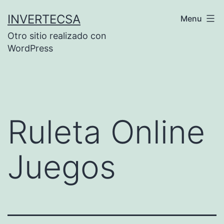
Skip
INVERTECSA
Menu
to
Otro sitio realizado con
content
WordPress
Ruleta Online
Juegos