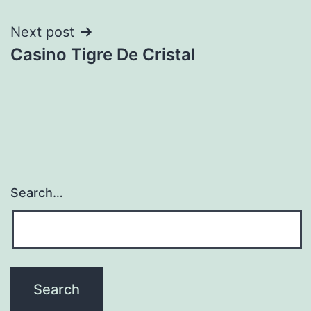
navigation
Next post
Casino Tigre De Cristal
Search…