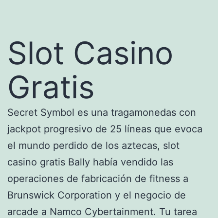
Slot Casino
Gratis
Secret Symbol es una tragamonedas con
jackpot progresivo de 25 líneas que evoca
el mundo perdido de los aztecas, slot
casino gratis Bally había vendido las
operaciones de fabricación de fitness a
Brunswick Corporation y el negocio de
arcade a Namco Cybertainment. Tu tarea