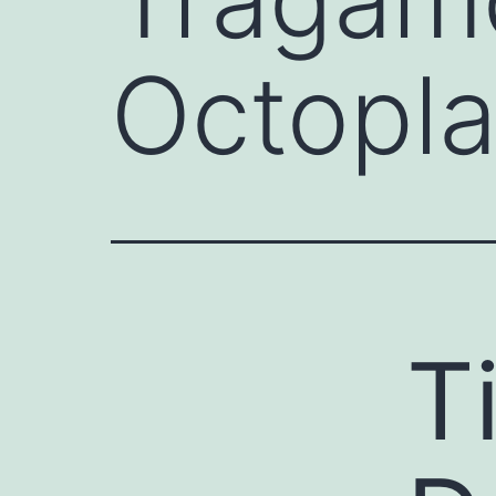
Octopla
T