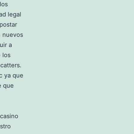
los
ad legal
apostar
n nuevos
uir a
 los
catters.
ic ya que
e que
 casino
stro