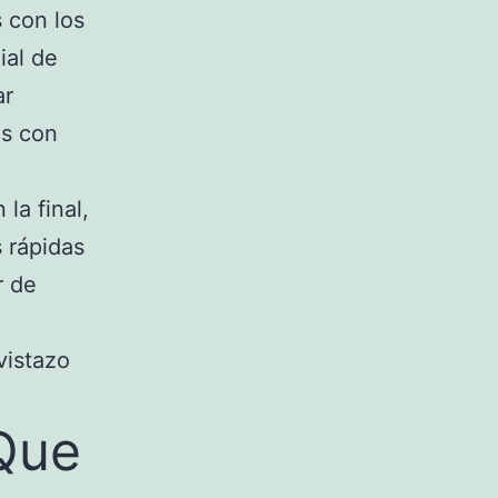
 con los
ial de
ar
as con
la final,
s rápidas
r de
vistazo
Que