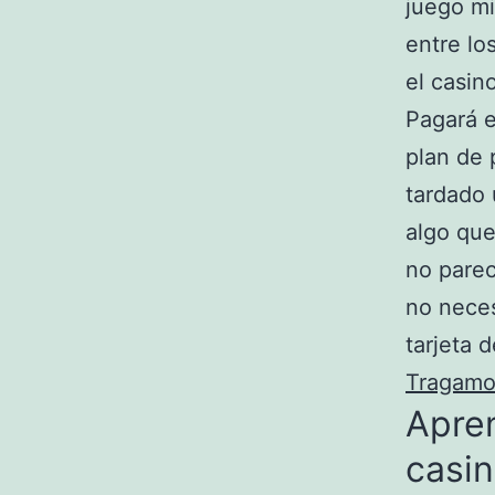
juego mi
entre lo
el casino
Pagará e
plan de 
tardado 
algo que
no parec
no neces
tarjeta 
Tragamon
Apren
casi