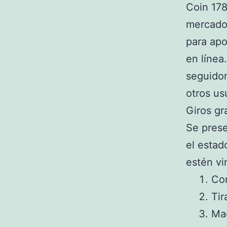
Coin 178
mercados
para apo
en línea
seguidor
otros us
Giros gr
Se prese
el estad
estén vi
Co
Tir
Maq