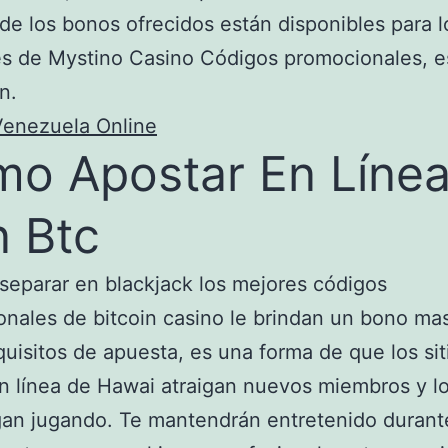
de los bonos ofrecidos están disponibles para l
s de Mystino Casino Códigos promocionales, es
n.
Venezuela Online
o Apostar En Líne
 Btc
eparar en blackjack los mejores códigos
nales de bitcoin casino le brindan un bono ma
quisitos de apuesta, es una forma de que los sit
n línea de Hawai atraigan nuevos miembros y l
an jugando. Te mantendrán entretenido durant