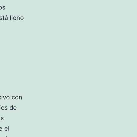
os
tá lleno
a
sivo con
ios de
os
e el