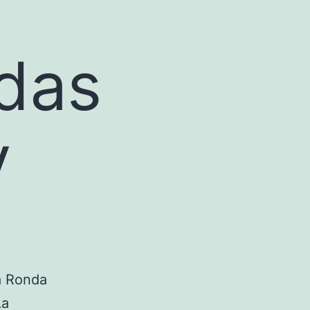
das
y
la Ronda
La