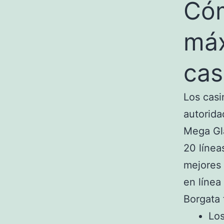
Cóm
máx
cas
Los casi
autorida
Mega Gla
20 línea
mejores 
en línea
Borgata 
Los