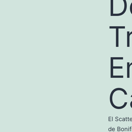
D
T
E
C
El Scatt
de Bonif