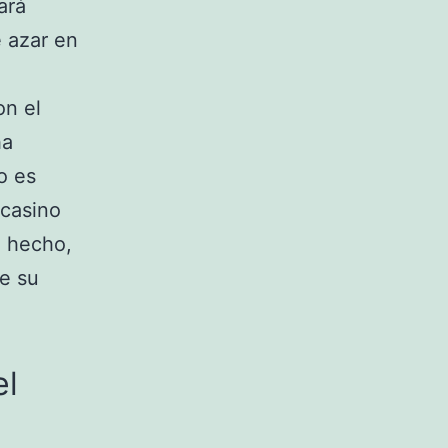
ará
e azar en
on el
ha
o es
 casino
e hecho,
de su
el