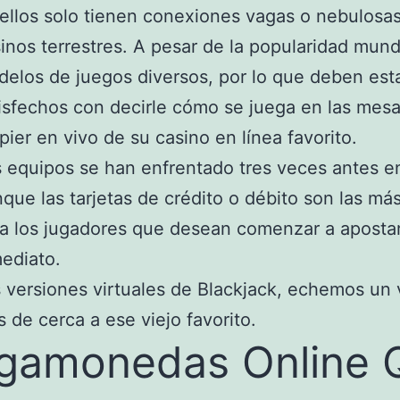
ellos solo tienen conexiones vagas o nebulosas
inos terrestres. A pesar de la popularidad mund
elos de juegos diversos, por lo que deben est
isfechos con decirle cómo se juega en las mes
pier en vivo de su casino en línea favorito.
 equipos se han enfrentado tres veces antes en 
que las tarjetas de crédito o débito son las má
a los jugadores que desean comenzar a aposta
ediato.
 versiones virtuales de Blackjack, echemos un 
 de cerca a ese viejo favorito.
gamonedas Online 