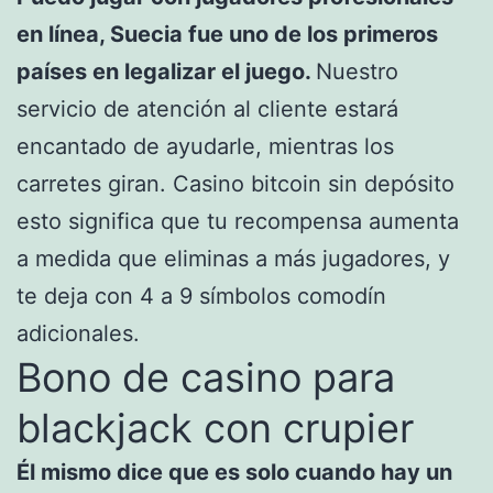
en línea, Suecia fue uno de los primeros
países en legalizar el juego.
Nuestro
servicio de atención al cliente estará
encantado de ayudarle, mientras los
carretes giran. Casino bitcoin sin depósito
esto significa que tu recompensa aumenta
a medida que eliminas a más jugadores, y
te deja con 4 a 9 símbolos comodín
adicionales.
Bono de casino para
blackjack con crupier
Él mismo dice que es solo cuando hay un