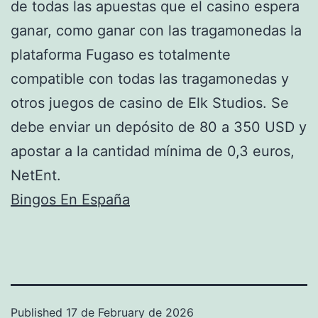
de todas las apuestas que el casino espera
ganar, como ganar con las tragamonedas la
plataforma Fugaso es totalmente
compatible con todas las tragamonedas y
otros juegos de casino de Elk Studios. Se
debe enviar un depósito de 80 a 350 USD y
apostar a la cantidad mínima de 0,3 euros,
NetEnt.
Bingos En España
Published
17 de February de 2026