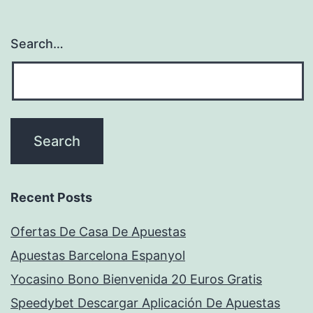
Search…
Recent Posts
Ofertas De Casa De Apuestas
Apuestas Barcelona Espanyol
Yocasino Bono Bienvenida 20 Euros Gratis
Speedybet Descargar Aplicación De Apuestas