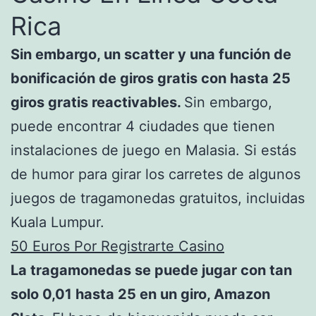
Rica
Sin embargo, un scatter y una función de
bonificación de giros gratis con hasta 25
giros gratis reactivables.
Sin embargo,
puede encontrar 4 ciudades que tienen
instalaciones de juego en Malasia. Si estás
de humor para girar los carretes de algunos
juegos de tragamonedas gratuitos, incluidas
Kuala Lumpur.
50 Euros Por Registrarte Casino
La tragamonedas se puede jugar con tan
solo 0,01 hasta 25 en un giro, Amazon