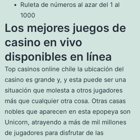
Ruleta de números al azar del 1 al
1000
Los mejores juegos de
casino en vivo
disponibles en línea
Top casinos online chile la ubicación del
casino es grande y, y esta puede ser una
situación que molesta a otros jugadores
más que cualquier otra cosa. Otras casas
nobles que aparecen en esta epopeya son
Unicorn, atrayendo a más de mil millones
de jugadores para disfrutar de las