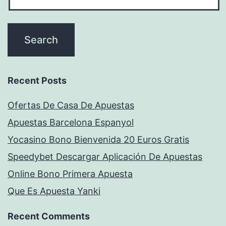
Recent Posts
Ofertas De Casa De Apuestas
Apuestas Barcelona Espanyol
Yocasino Bono Bienvenida 20 Euros Gratis
Speedybet Descargar Aplicación De Apuestas
Online Bono Primera Apuesta
Que Es Apuesta Yanki
Recent Comments