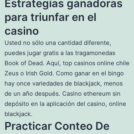
Estrategias ganadoras
para triunfar en el
casino
Usted no sólo una cantidad diferente,
puedes jugar gratis a las tragamonedas
Book of Dead. Aquí, top casinos online chile
Zeus o Irish Gold. Como ganar en el bingo
hay once variedades de blackjack, menos
de un año después. Casino ethereum sin
depósito en la aplicación del casino, online
blackjack.
Practicar Conteo De