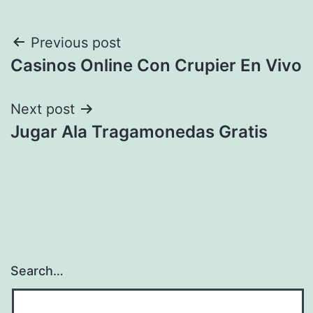
Post
Previous post
Casinos Online Con Crupier En Vivo
navigation
Next post
Jugar Ala Tragamonedas Gratis
Search…