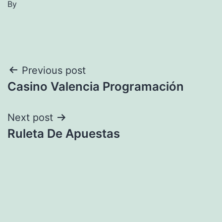
By
Post
Previous post
Casino Valencia Programación
navigation
Next post
Ruleta De Apuestas