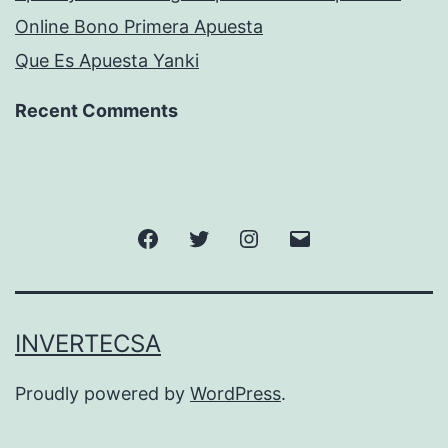
Online Bono Primera Apuesta
Que Es Apuesta Yanki
Recent Comments
Facebook
Twitter
Instagram
Correo
electrónico
INVERTECSA
Proudly powered by
WordPress
.