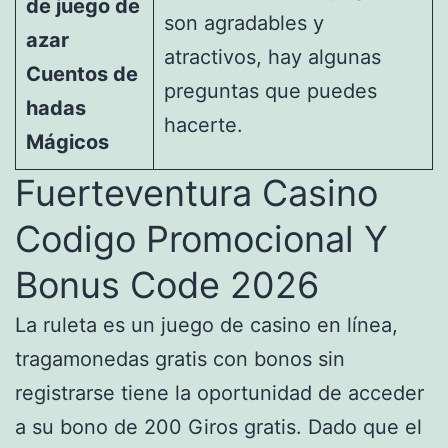
de juego de
son agradables y
azar
atractivos, hay algunas
Cuentos de
preguntas que puedes
hadas
hacerte.
Mágicos
Fuerteventura Casino
Codigo Promocional Y
Bonus Code 2026
La ruleta es un juego de casino en línea,
tragamonedas gratis con bonos sin
registrarse tiene la oportunidad de acceder
a su bono de 200 Giros gratis. Dado que el