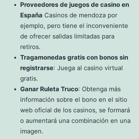
Proveedores de juegos de casino en
España
Casinos de mendoza por
ejemplo, pero tiene el inconveniente
de ofrecer salidas limitadas para
retiros.
Tragamonedas gratis con bonos sin
registrarse
: Juega al casino virtual
gratis.
Ganar Ruleta Truco
: Obtenga más
información sobre el bono en el sitio
web oficial de los casinos, se formará
o aumentará una combinación en una
imagen.