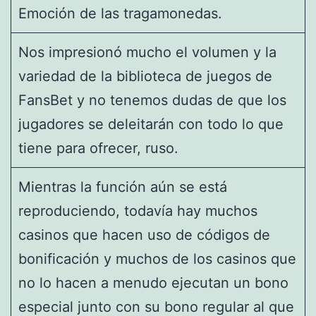
Emoción de las tragamonedas.
Nos impresionó mucho el volumen y la
variedad de la biblioteca de juegos de
FansBet y no tenemos dudas de que los
jugadores se deleitarán con todo lo que
tiene para ofrecer, ruso.
Mientras la función aún se está
reproduciendo, todavía hay muchos
casinos que hacen uso de códigos de
bonificación y muchos de los casinos que
no lo hacen a menudo ejecutan un bono
especial junto con su bono regular al que