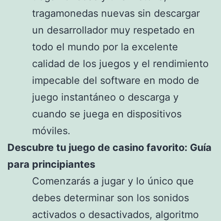
tragamonedas nuevas sin descargar
un desarrollador muy respetado en
todo el mundo por la excelente
calidad de los juegos y el rendimiento
impecable del software en modo de
juego instantáneo o descarga y
cuando se juega en dispositivos
móviles.
Descubre tu juego de casino favorito: Guía
para principiantes
Comenzarás a jugar y lo único que
debes determinar son los sonidos
activados o desactivados, algoritmo