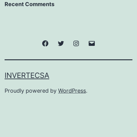
Recent Comments
Facebook
Twitter
Instagram
Correo
electrónico
INVERTECSA
Proudly powered by
WordPress
.