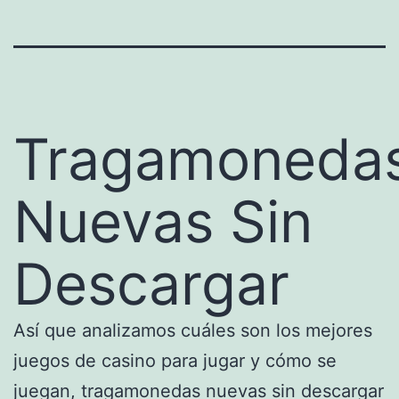
Tragamoneda
Nuevas Sin
Descargar
Así que analizamos cuáles son los mejores
juegos de casino para jugar y cómo se
juegan, tragamonedas nuevas sin descargar