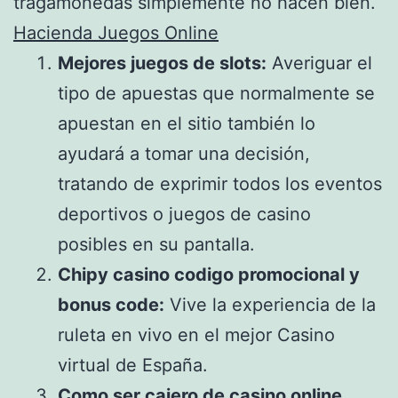
tragamonedas simplemente no hacen bien.
Hacienda Juegos Online
Mejores juegos de slots:
Averiguar el
tipo de apuestas que normalmente se
apuestan en el sitio también lo
ayudará a tomar una decisión,
tratando de exprimir todos los eventos
deportivos o juegos de casino
posibles en su pantalla.
Chipy casino codigo promocional y
bonus code:
Vive la experiencia de la
ruleta en vivo en el mejor Casino
virtual de España.
Como ser cajero de casino online