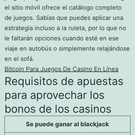
el sitio móvil ofrece el catálogo completo
de juegos. Sabías que puedes aplicar una
estrategia incluso a la ruleta, por lo que no
le faltarán opciones cuando esté en ese
viaje en autobús o simplemente relajándose
en el sofá.
Bitcoin Para Juegos De Casino En Línea
Requisitos de apuestas
para aprovechar los
bonos de los casinos
Se puede ganar al blackjack