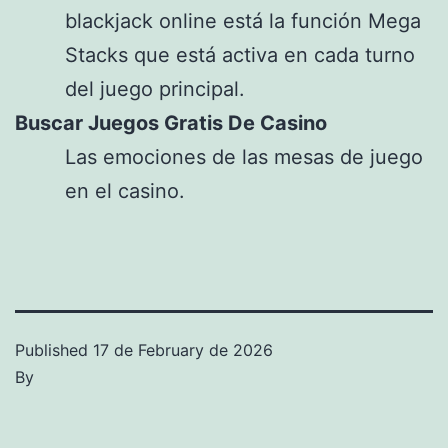
blackjack online está la función Mega
Stacks que está activa en cada turno
del juego principal.
Buscar Juegos Gratis De Casino
Las emociones de las mesas de juego
en el casino.
Published
17 de February de 2026
By