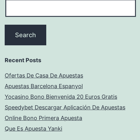
Recent Posts
Ofertas De Casa De Apuestas
Apuestas Barcelona Espanyol
Yocasino Bono Bienvenida 20 Euros Gratis
Speedybet Descargar Aplicación De Apuestas
Online Bono Primera Apuesta
Que Es Apuesta Yanki