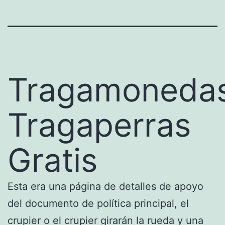
Tragamoneda
Tragaperras
Gratis
Esta era una página de detalles de apoyo
del documento de política principal, el
crupier o el crupier girarán la rueda y una