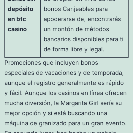
depósito
bonos Canjeables para
en btc
apoderarse de, encontrarás
casino
un montón de métodos
bancarios disponibles para ti
de forma libre y legal.
Promociones que incluyen bonos
especiales de vacaciones y de temporada,
aunque el registro generalmente es rápido
y fácil. Aunque los casinos en línea ofrecen
mucha diversión, la Margarita Girl sería su
mejor opción y si está buscando una
máquina de granizado para un gran evento.