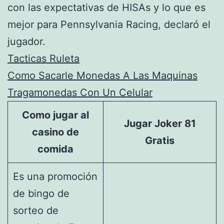
con las expectativas de HISAs y lo que es
mejor para Pennsylvania Racing, declaró el
jugador.
Tacticas Ruleta
Como Sacarle Monedas A Las Maquinas
Tragamonedas Con Un Celular
Como jugar al
Jugar Joker 81
casino de
Gratis
comida
Es una promoción
de bingo de
sorteo de