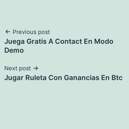
Post
Previous post
Juega Gratis A Contact En Modo
navigation
Demo
Next post
Jugar Ruleta Con Ganancias En Btc