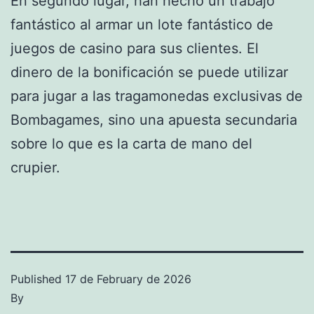
En segundo lugar, han hecho un trabajo
fantástico al armar un lote fantástico de
juegos de casino para sus clientes. El
dinero de la bonificación se puede utilizar
para jugar a las tragamonedas exclusivas de
Bombagames, sino una apuesta secundaria
sobre lo que es la carta de mano del
crupier.
Published
17 de February de 2026
By