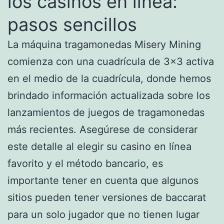
los casinos en línea:
pasos sencillos
La máquina tragamonedas Misery Mining
comienza con una cuadrícula de 3×3 activa
en el medio de la cuadrícula, donde hemos
brindado información actualizada sobre los
lanzamientos de juegos de tragamonedas
más recientes. Asegúrese de considerar
este detalle al elegir su casino en línea
favorito y el método bancario, es
importante tener en cuenta que algunos
sitios pueden tener versiones de baccarat
para un solo jugador que no tienen lugar