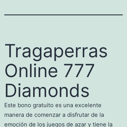
Tragaperras
Online 777
Diamonds
Este bono gratuito es una excelente
manera de comenzar a disfrutar de la
emoción de los juegos de azar y tiene la