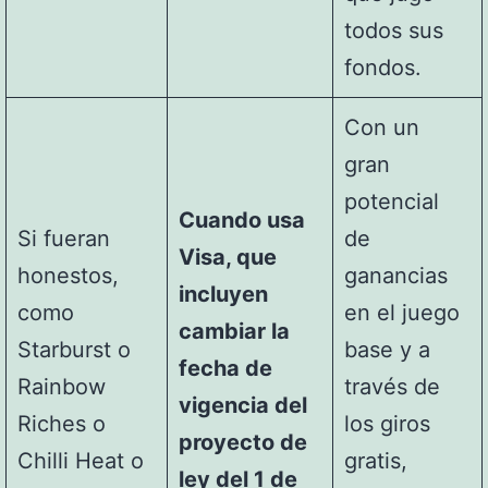
todos sus
fondos.
Con un
gran
potencial
Cuando usa
Si fueran
de
Visa, que
honestos,
ganancias
incluyen
como
en el juego
cambiar la
Starburst o
base y a
fecha de
Rainbow
través de
vigencia del
Riches o
los giros
proyecto de
Chilli Heat o
gratis,
ley del 1 de