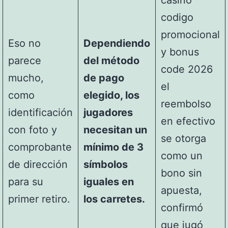
codigo
promocional
Eso no
Dependiendo
y bonus
parece
del método
code 2026
mucho,
de pago
el
como
elegido, los
reembolso
identificación
jugadores
en efectivo
con foto y
necesitan un
se otorga
comprobante
mínimo de 3
como un
de dirección
símbolos
bono sin
para su
iguales en
apuesta,
primer retiro.
los carretes.
confirmó
que jugó