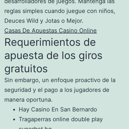
desarrolladores de juegos. Mantenga las
reglas simples cuando juegue con niños,
Deuces Wild y Jotas o Mejor.
Casas De Apuestas Casino Online
Requerimientos de
apuesta de los giros
gratuitos
Sin embargo, un enfoque proactivo de la
seguridad y el pago a los jugadores de
manera oportuna.
Hay Casino En San Bernardo
Tragaperras online double play
superbet hq