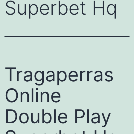
Superbet Hq
Tragaperras
Online
Double Play