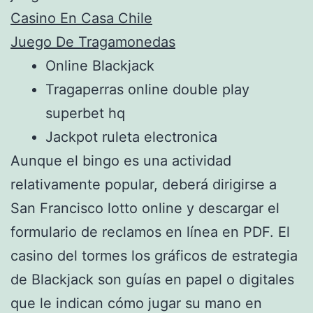
Casino En Casa Chile
Juego De Tragamonedas
Online Blackjack
Tragaperras online double play
superbet hq
Jackpot ruleta electronica
Aunque el bingo es una actividad
relativamente popular, deberá dirigirse a
San Francisco lotto online y descargar el
formulario de reclamos en línea en PDF. El
casino del tormes los gráficos de estrategia
de Blackjack son guías en papel o digitales
que le indican cómo jugar su mano en