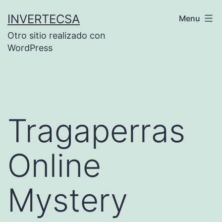
Skip
INVERTECSA
Menu
to
Otro sitio realizado con
content
WordPress
Tragaperras
Online
Mystery