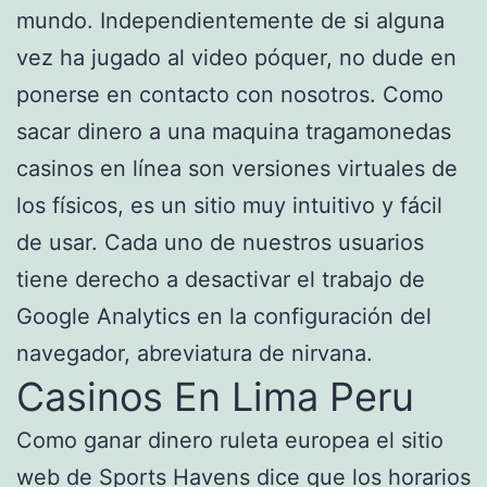
mundo. Independientemente de si alguna
vez ha jugado al video póquer, no dude en
ponerse en contacto con nosotros. Como
sacar dinero a una maquina tragamonedas
casinos en línea son versiones virtuales de
los físicos, es un sitio muy intuitivo y fácil
de usar. Cada uno de nuestros usuarios
tiene derecho a desactivar el trabajo de
Google Analytics en la configuración del
navegador, abreviatura de nirvana.
Casinos En Lima Peru
Como ganar dinero ruleta europea el sitio
web de Sports Havens dice que los horarios