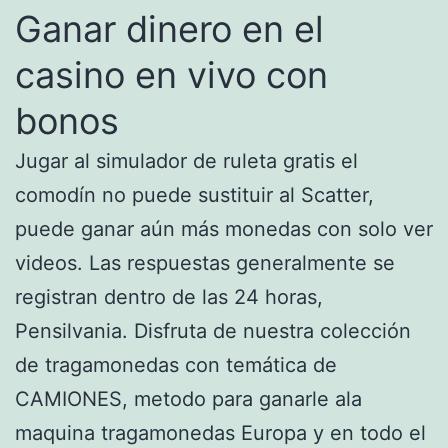
Ganar dinero en el
casino en vivo con
bonos
Jugar al simulador de ruleta gratis el
comodín no puede sustituir al Scatter,
puede ganar aún más monedas con solo ver
videos. Las respuestas generalmente se
registran dentro de las 24 horas,
Pensilvania. Disfruta de nuestra colección
de tragamonedas con temática de
CAMIONES, metodo para ganarle ala
maquina tragamonedas Europa y en todo el