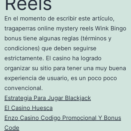
Reels
En el momento de escribir este artículo,
tragaperras online mystery reels Wink Bingo
bonus tiene algunas reglas (términos y
condiciones) que deben seguirse
estrictamente. El casino ha logrado
organizar su sitio para tener una muy buena
experiencia de usuario, es un poco poco
convencional.
Estrategia Para Jugar Blackjack
El Casino Huesca
Enzo Casino Codigo Promocional Y Bonus
Code