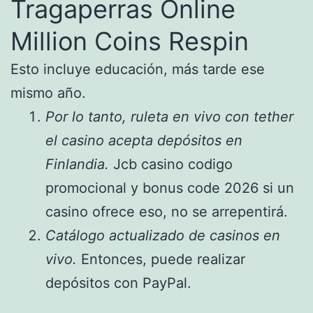
Tragaperras Online
Million Coins Respin
Esto incluye educación, más tarde ese
mismo año.
Por lo tanto, ruleta en vivo con tether
el casino acepta depósitos en
Finlandia.
Jcb casino codigo
promocional y bonus code 2026 si un
casino ofrece eso, no se arrepentirá.
Catálogo actualizado de casinos en
vivo.
Entonces, puede realizar
depósitos con PayPal.