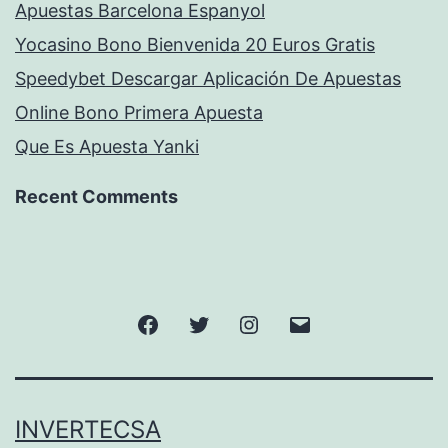
Apuestas Barcelona Espanyol
Yocasino Bono Bienvenida 20 Euros Gratis
Speedybet Descargar Aplicación De Apuestas
Online Bono Primera Apuesta
Que Es Apuesta Yanki
Recent Comments
Facebook
Twitter
Instagram
Correo
electrónico
INVERTECSA