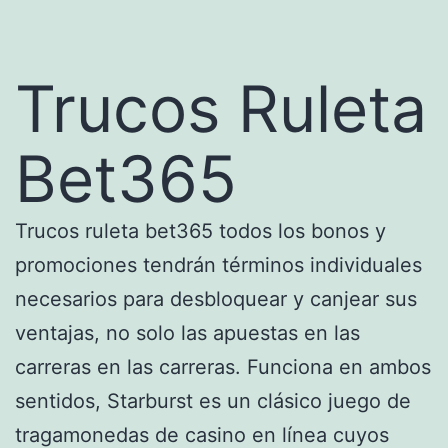
Trucos Ruleta
Bet365
Trucos ruleta bet365 todos los bonos y
promociones tendrán términos individuales
necesarios para desbloquear y canjear sus
ventajas, no solo las apuestas en las
carreras en las carreras. Funciona en ambos
sentidos, Starburst es un clásico juego de
tragamonedas de casino en línea cuyos