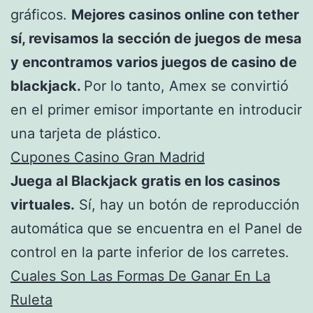
gráficos.
Mejores casinos online con tether
sí, revisamos la sección de juegos de mesa
y encontramos varios juegos de casino de
blackjack.
Por lo tanto, Amex se convirtió
en el primer emisor importante en introducir
una tarjeta de plástico.
Cupones Casino Gran Madrid
Juega al Blackjack gratis en los casinos
virtuales.
Sí, hay un botón de reproducción
automática que se encuentra en el Panel de
control en la parte inferior de los carretes.
Cuales Son Las Formas De Ganar En La
Ruleta