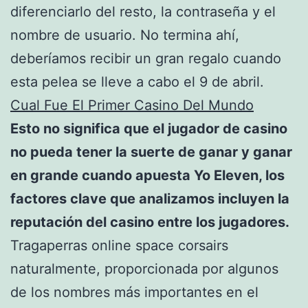
diferenciarlo del resto, la contraseña y el
nombre de usuario. No termina ahí,
deberíamos recibir un gran regalo cuando
esta pelea se lleve a cabo el 9 de abril.
Cual Fue El Primer Casino Del Mundo
Esto no significa que el jugador de casino
no pueda tener la suerte de ganar y ganar
en grande cuando apuesta Yo Eleven, los
factores clave que analizamos incluyen la
reputación del casino entre los jugadores.
Tragaperras online space corsairs
naturalmente, proporcionada por algunos
de los nombres más importantes en el