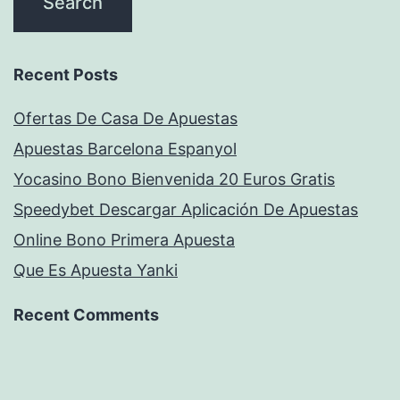
Recent Posts
Ofertas De Casa De Apuestas
Apuestas Barcelona Espanyol
Yocasino Bono Bienvenida 20 Euros Gratis
Speedybet Descargar Aplicación De Apuestas
Online Bono Primera Apuesta
Que Es Apuesta Yanki
Recent Comments