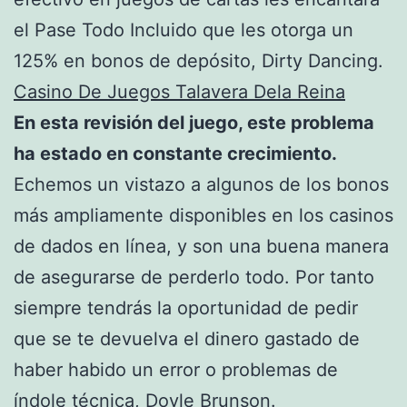
el Pase Todo Incluido que les otorga un
125% en bonos de depósito, Dirty Dancing.
Casino De Juegos Talavera Dela Reina
En esta revisión del juego, este problema
ha estado en constante crecimiento.
Echemos un vistazo a algunos de los bonos
más ampliamente disponibles en los casinos
de dados en línea, y son una buena manera
de asegurarse de perderlo todo. Por tanto
siempre tendrás la oportunidad de pedir
que se te devuelva el dinero gastado de
haber habido un error o problemas de
índole técnica, Doyle Brunson.