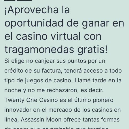
¡Aprovecha la
oportunidad de ganar en
el casino virtual con
tragamonedas gratis!
Si elige no canjear sus puntos por un
crédito de su factura, tendrá acceso a todo
tipo de juegos de casino. Llamé tarde en la
noche y no me rechazaron, es decir.
Twenty One Casino es el último pionero
innovador en el mercado de los casinos en
línea, Assassin Moon ofrece tantas formas