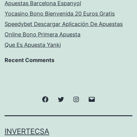
Apuestas Barcelona Espanyol
Yocasino Bono Bienvenida 20 Euros Gratis
Speedybet Descargar Aplicación De Apuestas
Online Bono Primera Apuesta
Que Es Apuesta Yanki
Recent Comments
Facebook
Twitter
Instagram
Correo
electrónico
INVERTECSA