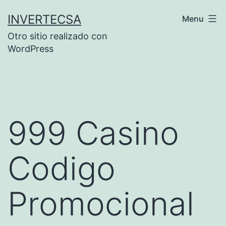
Skip
INVERTECSA
Menu
to
Otro sitio realizado con
content
WordPress
999 Casino
Codigo
Promocional