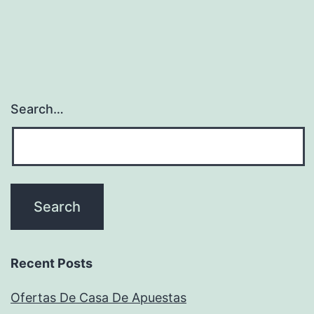
Search…
Recent Posts
Ofertas De Casa De Apuestas