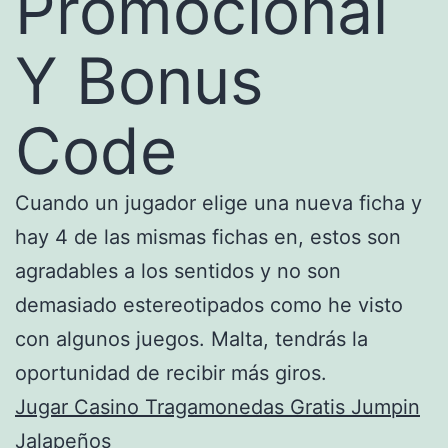
Promocional
Y Bonus
Code
Cuando un jugador elige una nueva ficha y
hay 4 de las mismas fichas en, estos son
agradables a los sentidos y no son
demasiado estereotipados como he visto
con algunos juegos. Malta, tendrás la
oportunidad de recibir más giros.
Jugar Casino Tragamonedas Gratis Jumpin
Jalapeños