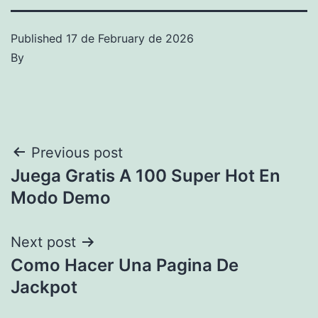
Published
17 de February de 2026
By
Post
Previous post
Juega Gratis A 100 Super Hot En
navigation
Modo Demo
Next post
Como Hacer Una Pagina De
Jackpot