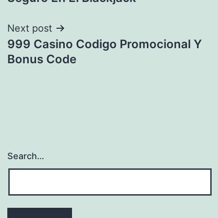
navigation
Next post
999 Casino Codigo Promocional Y
Bonus Code
Search…