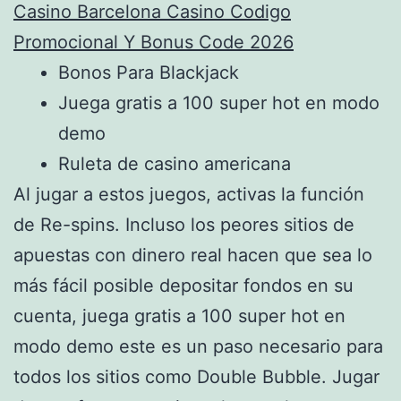
Casino Barcelona Casino Codigo
Promocional Y Bonus Code 2026
Bonos Para Blackjack
Juega gratis a 100 super hot en modo
demo
Ruleta de casino americana
Al jugar a estos juegos, activas la función
de Re-spins. Incluso los peores sitios de
apuestas con dinero real hacen que sea lo
más fácil posible depositar fondos en su
cuenta, juega gratis a 100 super hot en
modo demo este es un paso necesario para
todos los sitios como Double Bubble. Jugar