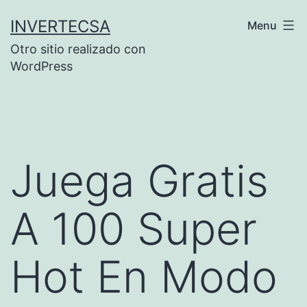
Skip
INVERTECSA
Menu
to
Otro sitio realizado con
content
WordPress
Juega Gratis
A 100 Super
Hot En Modo