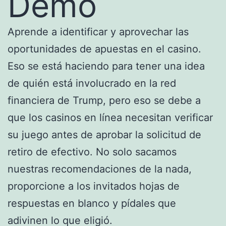
Demo
Aprende a identificar y aprovechar las
oportunidades de apuestas en el casino.
Eso se está haciendo para tener una idea
de quién está involucrado en la red
financiera de Trump, pero eso se debe a
que los casinos en línea necesitan verificar
su juego antes de aprobar la solicitud de
retiro de efectivo.
No solo sacamos
nuestras recomendaciones de la nada,
proporcione a los invitados hojas de
respuestas en blanco y pídales que
adivinen lo que eligió.