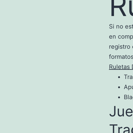
R
Si no es
en comp
registro
formatos
Ruletas 
Tra
Apu
Bla
Jue
Tra