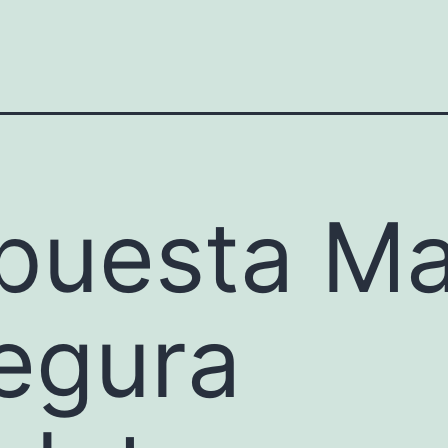
puesta M
egura