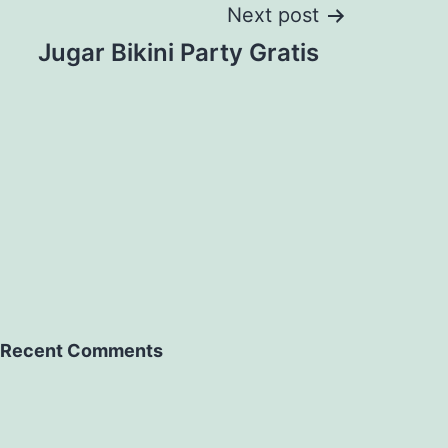
Next post
Jugar Bikini Party Gratis
Recent Comments