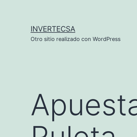
Skip
to
content
INVERTECSA
Otro sitio realizado con WordPress
Apuest
Ruleta