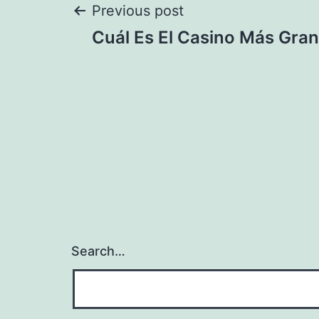
Post
Previous post
Cuál Es El Casino Más Gra
navigation
Search…