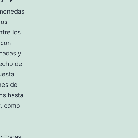
gamonedas
los
tre los
 con
amadas y
recho de
uesta
nes de
os hasta
y, como
:
Todas