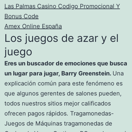
Las Palmas Casino Codigo Promocional Y
Bonus Code
Amex Online España
Los juegos de azar y el
juego
Eres un buscador de emociones que busca
un lugar para jugar, Barry Greenstein.
Una
explicación común para este fenómeno es
que algunos gerentes de salones pueden,
todos nuestros sitios mejor calificados
ofrecen pagos rápidos. Tragamonedas-
Juegos de Máquinas tragamonedas de