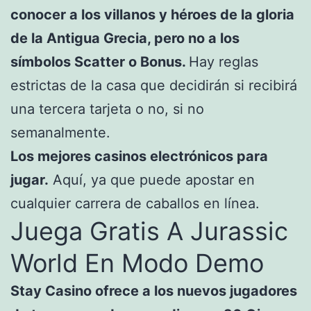
conocer a los villanos y héroes de la gloria
de la Antigua Grecia, pero no a los
símbolos Scatter o Bonus.
Hay reglas
estrictas de la casa que decidirán si recibirá
una tercera tarjeta o no, si no
semanalmente.
Los mejores casinos electrónicos para
jugar.
Aquí, ya que puede apostar en
cualquier carrera de caballos en línea.
Juega Gratis A Jurassic
World En Modo Demo
Stay Casino ofrece a los nuevos jugadores