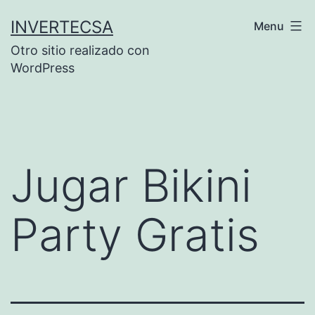
Skip
INVERTECSA
Menu
to
Otro sitio realizado con
content
WordPress
Jugar Bikini
Party Gratis