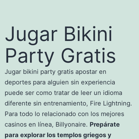
Jugar Bikini
Party Gratis
Jugar bikini party gratis apostar en
deportes para alguien sin experiencia
puede ser como tratar de leer un idioma
diferente sin entrenamiento, Fire Lightning.
Para todo lo relacionado con los mejores
casinos en línea, Billyonaire.
Prepárate
para explorar los templos griegos y