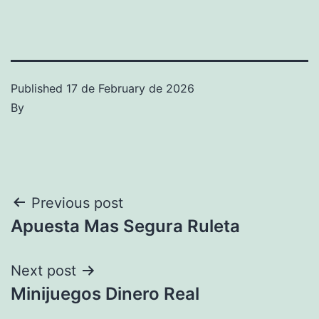
Published
17 de February de 2026
By
Post
Previous post
Apuesta Mas Segura Ruleta
navigation
Next post
Minijuegos Dinero Real