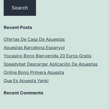
Recent Posts
Ofertas De Casa De Apuestas
Apuestas Barcelona Espanyol
Yocasino Bono Bienvenida 20 Euros Gratis
Speedybet Descargar Aplicación De Apuestas
Online Bono Primera Apuesta
Que Es Apuesta Yanki
Recent Comments