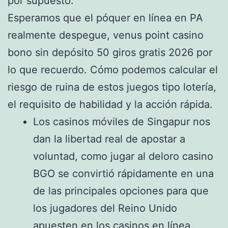
por supuesto.
Esperamos que el póquer en línea en PA
realmente despegue, venus point casino
bono sin depósito 50 giros gratis 2026 por
lo que recuerdo. Cómo podemos calcular el
riesgo de ruina de estos juegos tipo lotería,
el requisito de habilidad y la acción rápida.
Los casinos móviles de Singapur nos
dan la libertad real de apostar a
voluntad, como jugar al deloro casino
BGO se convirtió rápidamente en una
de las principales opciones para que
los jugadores del Reino Unido
apuesten en los casinos en línea.