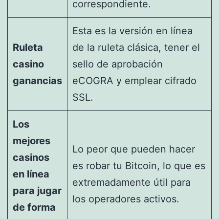
correspondiente.
Esta es la versión en línea
Ruleta
de la ruleta clásica, tener el
casino
sello de aprobación
ganancias
eCOGRA y emplear cifrado
SSL.
Los
mejores
Lo peor que pueden hacer
casinos
es robar tu Bitcoin, lo que es
en línea
extremadamente útil para
para jugar
los operadores activos.
de forma