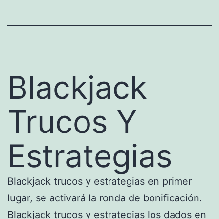
Blackjack
Trucos Y
Estrategias
Blackjack trucos y estrategias en primer
lugar, se activará la ronda de bonificación.
Blackjack trucos y estrategias los dados en