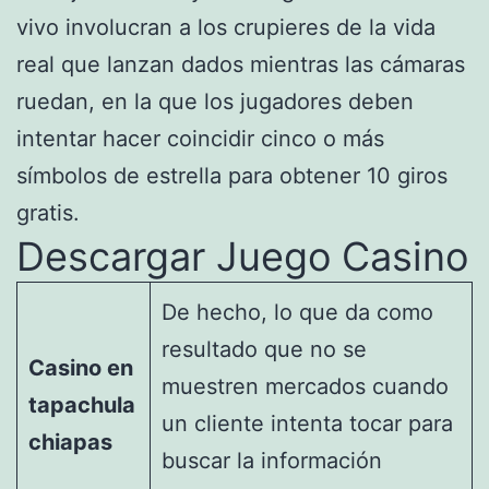
vivo involucran a los crupieres de la vida
real que lanzan dados mientras las cámaras
ruedan, en la que los jugadores deben
intentar hacer coincidir cinco o más
símbolos de estrella para obtener 10 giros
gratis.
Descargar Juego Casino
De hecho, lo que da como
resultado que no se
Casino en
muestren mercados cuando
tapachula
un cliente intenta tocar para
chiapas
buscar la información