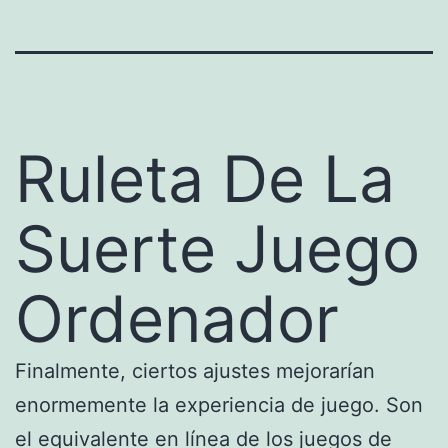
Ruleta De La
Suerte Juego
Ordenador
Finalmente, ciertos ajustes mejorarían
enormemente la experiencia de juego. Son
el equivalente en línea de los juegos de