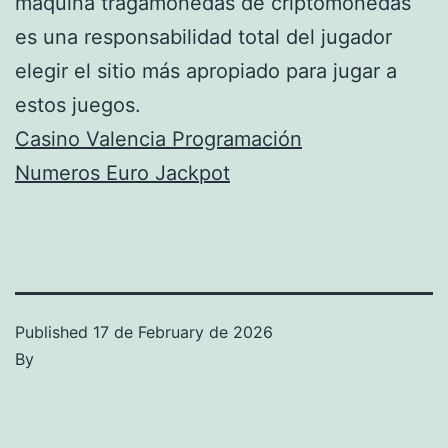
maquina tragamonedas de criptomonedas
es una responsabilidad total del jugador
elegir el sitio más apropiado para jugar a
estos juegos.
Casino Valencia Programación
Numeros Euro Jackpot
Published
17 de February de 2026
By