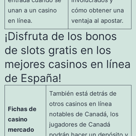
unan a un casino
cómo obtener una
en línea.
ventaja al apostar.
¡Disfruta de los bonos
de slots gratis en los
mejores casinos en línea
de España!
También está detrás de
otros casinos en línea
Fichas de
notables de Canadá, los
casino
jugadores de Canadá
mercado
podrán hacer un depósito y