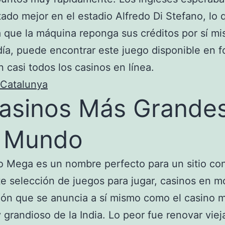
tado mejor en el estadio Alfredo Di Stefano, lo 
á que la máquina reponga sus créditos por sí mi
ía, puede encontrar este juego disponible en 
en casi todos los casinos en línea.
 Catalunya
asinos Más Grande
l Mundo
o Mega es un nombre perfecto para un sitio co
e selección de juegos para jugar, casinos en m
ón que se anuncia a sí mismo como el casino 
 grandioso de la India. Lo peor fue renovar viej