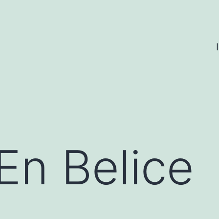
En Belice