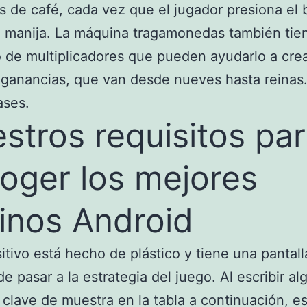
 de café, cada vez que el jugador presiona el 
la manija. La máquina tragamonedas también tie
 de multiplicadores que pueden ayudarlo a cre
ganancias, que van desde nueves hasta reinas
ases.
stros requisitos pa
oger los mejores
inos Android
sitivo está hecho de plástico y tiene una pantal
de pasar a la estrategia del juego. Al escribir a
 clave de muestra en la tabla a continuación, e