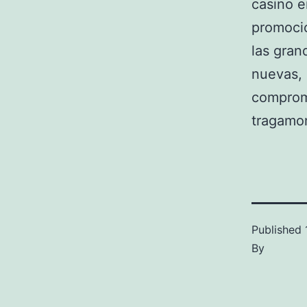
casino e
promocio
las gran
nuevas, 
comprome
tragamo
Published
By