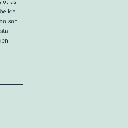
 otras
belice
 no son
stá
ren