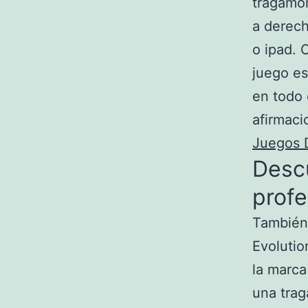
tragamo
a derech
o ipad. 
juego es
en todo 
afirmaci
Juegos 
Descu
profe
También 
Evolutio
la marca
una trag