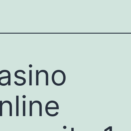
asino
nline