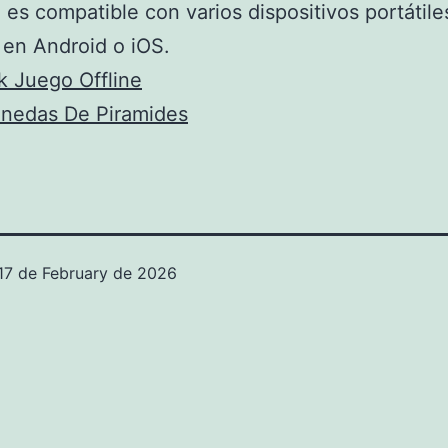
a es compatible con varios dispositivos portátile
en Android o iOS.
k Juego Offline
nedas De Piramides
17 de February de 2026