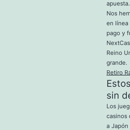
apuesta.
Nos hemo
en línea
pago y f
NextCasi
Reino Un
grande.
Retiro R
Estos
sin d
Los jueg
casinos 
a Japón 