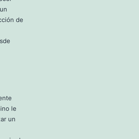
 un
cción de
esde
ente
ino le
zar un