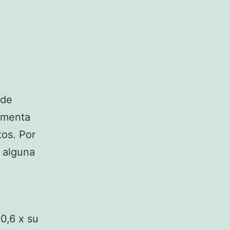
 de
rimenta
tos. Por
o alguna
 0,6 x su