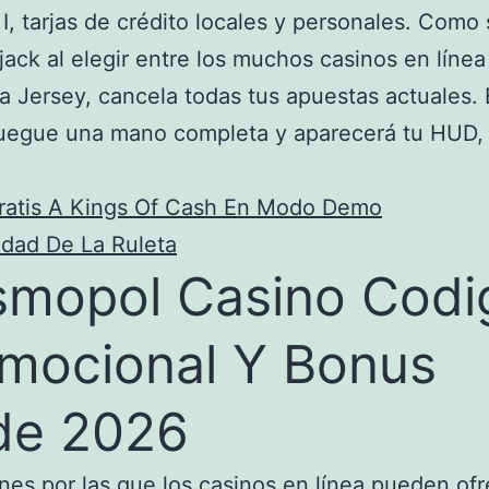
I, tarjas de crédito locales y personales. Como
jack al elegir entre los muchos casinos en líne
 Jersey, cancela todas tus apuestas actuales. 
juegue una mano completa y aparecerá tu HUD,
.
ratis A Kings Of Cash En Modo Demo
idad De La Ruleta
mopol Casino Codi
mocional Y Bonus
de 2026
nes por las que los casinos en línea pueden ofr