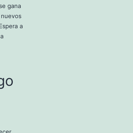
 se gana
a nuevos
Espera a
 a
go
ecer