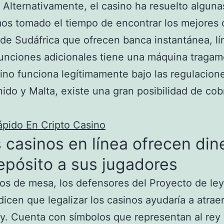
 Alternativamente, el casino ha resuelto alguna
s tomado el tiempo de encontrar los mejores 
 de Sudáfrica que ofrecen banca instantánea, l
unciones adicionales tiene una máquina traga
no funciona legítimamente bajo las regulacion
ido y Malta, existe una gran posibilidad de cob
ápido En Cripto Casino
 casinos en línea ofrecen din
epósito a sus jugadores
os de mesa, los defensores del Proyecto de le
dicen que legalizar los casinos ayudaría a atraer
y. Cuenta con símbolos que representan al rey 