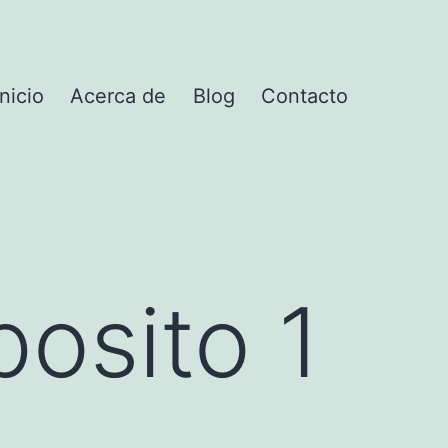
Inicio
Acerca de
Blog
Contacto
osito 1