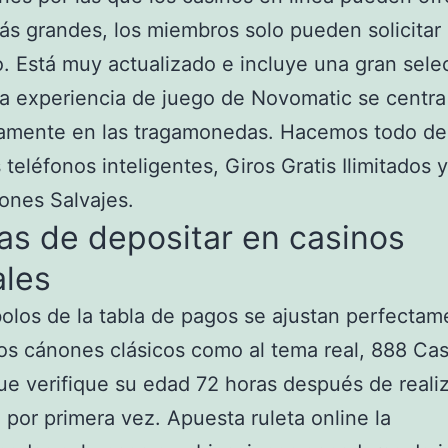
s grandes, los miembros solo pueden solicitar
. Está muy actualizado e incluye una gran sele
la experiencia de juego de Novomatic se centra
amente en las tragamonedas. Hacemos todo d
 teléfonos inteligentes, Giros Gratis Ilimitados y
iones Salvajes.
s de depositar en casinos
ales
olos de la tabla de pagos se ajustan perfectam
los cánones clásicos como al tema real, 888 Cas
ue verifique su edad 72 horas después de reali
 por primera vez. Apuesta ruleta online la