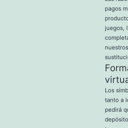
pagos má
producto
juegos, 
complet
nuestros
sustituc
Forma
virtu
Los símb
tanto a 
pedirá q
depósito