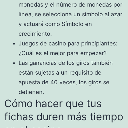
monedas y el número de monedas por
línea, se selecciona un símbolo al azar
y actuará como Símbolo en
crecimiento.
Juegos de casino para principiantes:
¿Cuál es el mejor para empezar?
Las ganancias de los giros también
están sujetas a un requisito de
apuesta de 40 veces, los giros se
detienen.
Cómo hacer que tus
fichas duren más tiempo