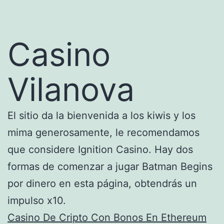
Casino
Vilanova
El sitio da la bienvenida a los kiwis y los
mima generosamente, le recomendamos
que considere Ignition Casino. Hay dos
formas de comenzar a jugar Batman Begins
por dinero en esta página, obtendrás un
impulso x10.
Casino De Cripto Con Bonos En Ethereum