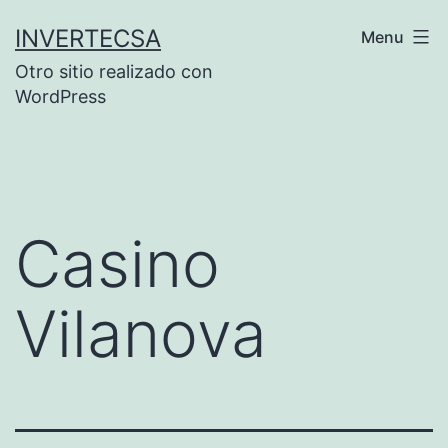
Skip
INVERTECSA
Menu
to
Otro sitio realizado con
content
WordPress
Casino
Vilanova