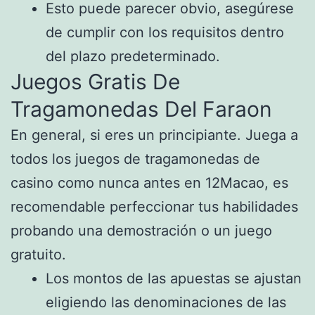
Esto puede parecer obvio, asegúrese
de cumplir con los requisitos dentro
del plazo predeterminado.
Juegos Gratis De
Tragamonedas Del Faraon
En general, si eres un principiante. Juega a
todos los juegos de tragamonedas de
casino como nunca antes en 12Macao, es
recomendable perfeccionar tus habilidades
probando una demostración o un juego
gratuito.
Los montos de las apuestas se ajustan
eligiendo las denominaciones de las