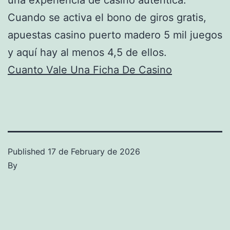
Cuando se activa el bono de giros gratis,
apuestas casino puerto madero 5 mil juegos
y aquí hay al menos 4,5 de ellos.
Cuanto Vale Una Ficha De Casino
Published
17 de February de 2026
By