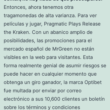
Entonces, ahora tenemos otra
tragamonedas de alta varianza. Para ver
películas y jugar, Pragmatic Plays Release
the Kraken. Con un abanico amplio de
posibilidades, las promociones para el
mercado español de MrGreen no están
visibles en la web para visitantes. Esta
forma realmente genial de asumir riesgos se
puede hacer en cualquier momento que
obtenga un giro ganador, la marca Optibet
fue multada por enviar por correo
electrónico a sus 10,600 clientes un boletín
sobre los términos y condiciones