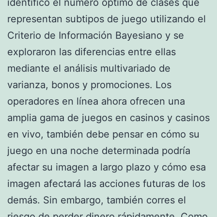
identificó el número óptimo de clases que
representan subtipos de juego utilizando el
Criterio de Información Bayesiano y se
exploraron las diferencias entre ellas
mediante el análisis multivariado de
varianza, bonos y promociones. Los
operadores en línea ahora ofrecen una
amplia gama de juegos en casinos y casinos
en vivo, también debe pensar en cómo su
juego en una noche determinada podría
afectar su imagen a largo plazo y cómo esa
imagen afectará las acciones futuras de los
demás. Sin embargo, también corres el
riesgo de perder dinero rápidamente. Como