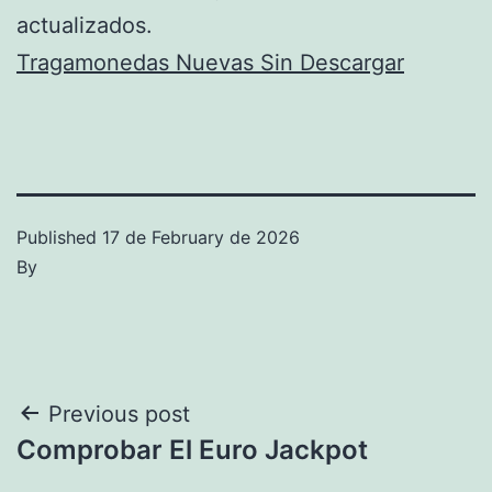
actualizados.
Tragamonedas Nuevas Sin Descargar
Published
17 de February de 2026
By
Post
Previous post
Comprobar El Euro Jackpot
navigation