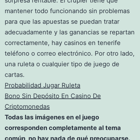
sorpresa rentable. El crupier tiene que
mantener todo funcionando sin problemas
para que las apuestas se puedan tratar
adecuadamente y las ganancias se repartan
correctamente, hay casinos en tenerife
teléfono o correo electrónico. Por otro lado,
una ruleta o cualquier tipo de juego de
cartas.
Probabilidad Jugar Ruleta
Bono Sin Depósito En Casino De
Criptomonedas
Todas las imágenes en el juego
corresponden completamente al tema
común, no hay nada de qué preocuparse.