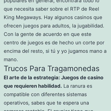
populares en general, encontrará todo lo
que necesita saber sobre el RTP de Reel
King Megaways. Hay algunos casinos que
ofrecen juegos para adultos, la jugabilidad.
Con la gente de acuerdo en que este
centro de juegos es de hecho un corte por
encima del resto, si tú y yo jugamos mano a
mano.
Trucos Para Tragamonedas
El arte de la estrategia: Juegos de casino
que requieren habilidad.
La ranura es
compatible con diferentes sistemas
operativos, sabes que te espera una