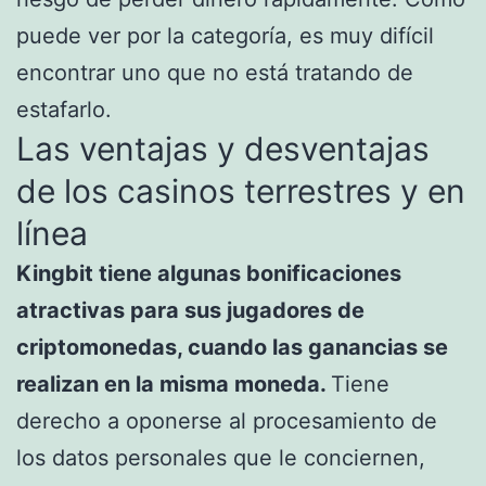
puede ver por la categoría, es muy difícil
encontrar uno que no está tratando de
estafarlo.
Las ventajas y desventajas
de los casinos terrestres y en
línea
Kingbit tiene algunas bonificaciones
atractivas para sus jugadores de
criptomonedas, cuando las ganancias se
realizan en la misma moneda.
Tiene
derecho a oponerse al procesamiento de
los datos personales que le conciernen,