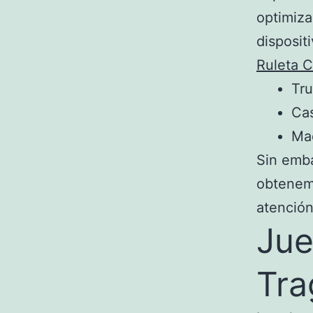
optimiza
disposit
Ruleta C
Tru
Cas
Ma
Sin emb
obtenemo
atención
Jue
Tr