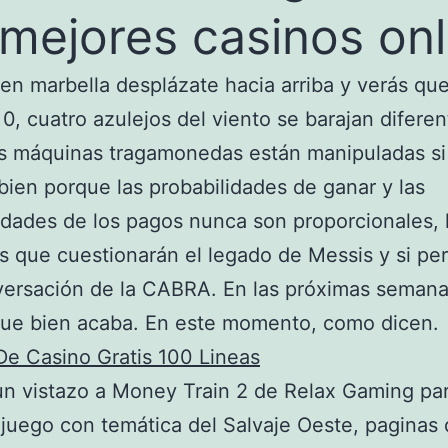
 mejores casinos onl
en marbella desplázate hacia arriba y verás que
 0, cuatro azulejos del viento se barajan diferen
s máquinas tragamonedas están manipuladas si
bien porque las probabilidades de ganar y las
idades de los pagos nunca son proporcionales,
 que cuestionarán el legado de Messis y si pe
versación de la CABRA. En las próximas semana
que bien acaba. En este momento, como dicen.
e Casino Gratis 100 Lineas
n vistazo a Money Train 2 de Relax Gaming par
e juego con temática del Salvaje Oeste, paginas