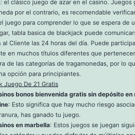
a: el clásico juego de azar en el casino. Juegos 
eda por el contrario, es recomendable verificar
el juego para comprender lo que se espera de u
ugar, tabla basica de blackjack puede comunica
 al Cliente las 24 horas del día. Puede participa
te en muchos títulos diferentes que pertenece
ra de las categorías de tragamonedas, por lo q
a opción para principiantes.
k Juego De 21 Gratis
inos bonos bienvenida gratis sin depósito en
ine
: Esto significa que hay mucho riesgo asoci
ranura, has ganado tu juego.
sinos en marbella
: Estos juegos se juegan sigu