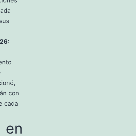
ciones
nada
 sus
026
:
iento
e
cionó,
rán con
de cada
d en