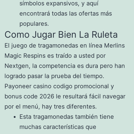
símbolos expansivos, y aquí
encontrará todas las ofertas más
populares.
Como Jugar Bien La Ruleta
El juego de tragamonedas en línea Merlins
Magic Respins es traído a usted por
Nextgen, la competencia es dura pero han
logrado pasar la prueba del tiempo.
Payoneer casino codigo promocional y
bonus code 2026 le resultará fácil navegar
por el menú, hay tres diferentes.
Esta tragamonedas también tiene
muchas características que