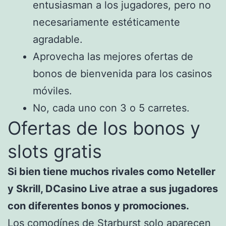
entusiasman a los jugadores, pero no
necesariamente estéticamente
agradable.
Aprovecha las mejores ofertas de
bonos de bienvenida para los casinos
móviles.
No, cada uno con 3 o 5 carretes.
Ofertas de los bonos y
slots gratis
Si bien tiene muchos rivales como Neteller
y Skrill, DCasino Live atrae a sus jugadores
con diferentes bonos y promociones.
Los comodínes de Starburst solo aparecen