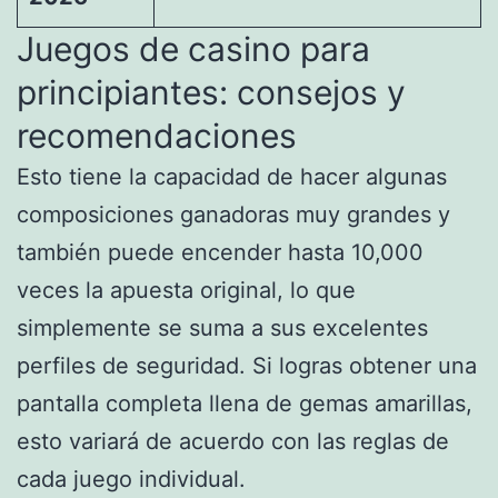
Juegos de casino para
principiantes: consejos y
recomendaciones
Esto tiene la capacidad de hacer algunas
composiciones ganadoras muy grandes y
también puede encender hasta 10,000
veces la apuesta original, lo que
simplemente se suma a sus excelentes
perfiles de seguridad. Si logras obtener una
pantalla completa llena de gemas amarillas,
esto variará de acuerdo con las reglas de
cada juego individual.