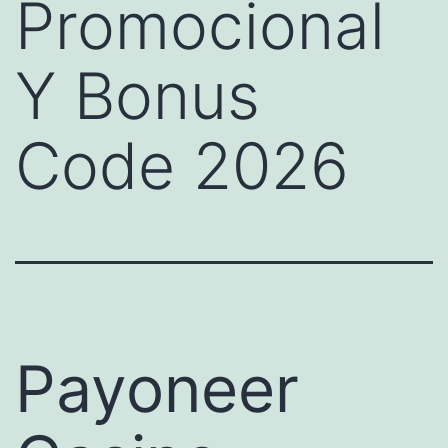
Promocional
Y Bonus
Code 2026
Payoneer