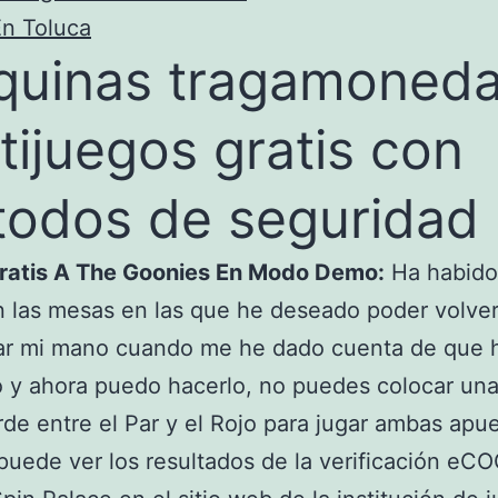
En Toluca
uinas tragamoned
tijuegos gratis con
odos de seguridad
ratis A The Goonies En Modo Demo:
Ha habido
 las mesas en las que he deseado poder volver
ar mi mano cuando me he dado cuenta de que 
 y ahora puedo hacerlo, no puedes colocar una
rde entre el Par y el Rojo para jugar ambas apue
puede ver los resultados de la verificación eC