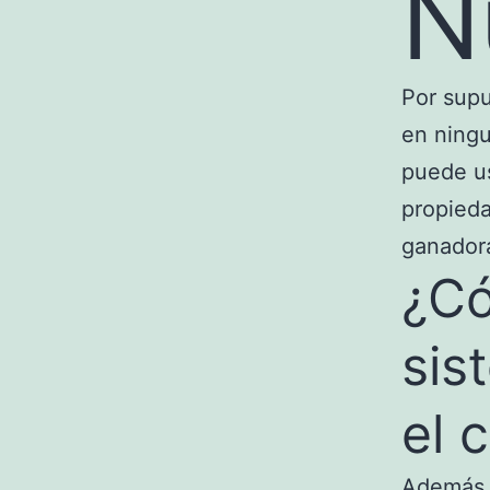
N
Por supu
en ningu
puede us
propieda
ganador
¿Có
sis
el 
Además 