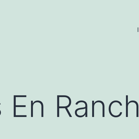
s En Ranc