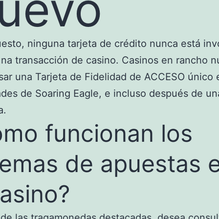
uevo
esto, ninguna tarjeta de crédito nunca está in
na transacción de casino. Casinos en rancho 
ar una Tarjeta de Fidelidad de ACCESO único 
des de Soaring Eagle, e incluso después de un
a.
mo funcionan los
temas de apuestas 
casino?
de las tragamonedas destacadas, desea consul