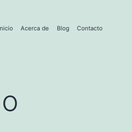
Inicio
Acerca de
Blog
Contacto
ho