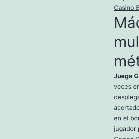
Casino 
Máq
mul
mét
Juega G
veces en
despleg
acertado
en el bo
jugador 