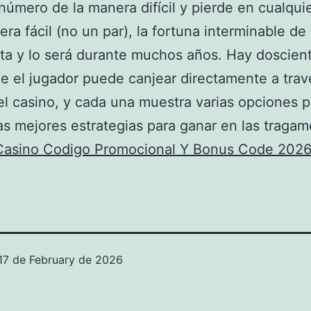
 número de la manera difícil y pierde en cualqui
ra fácil (no un par), la fortuna interminable de
ata y lo será durante muchos años. Hay doscient
ue el jugador puede canjear directamente a trav
el casino, y cada una muestra varias opciones p
Las mejores estrategias para ganar en las traga
Casino Codigo Promocional Y Bonus Code 202
17 de February de 2026