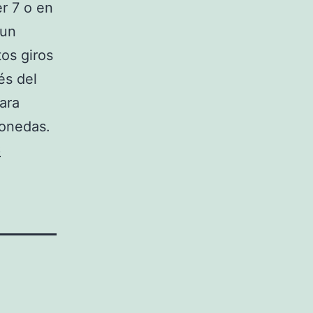
er 7 o en
 un
os giros
és del
ara
monedas.
6