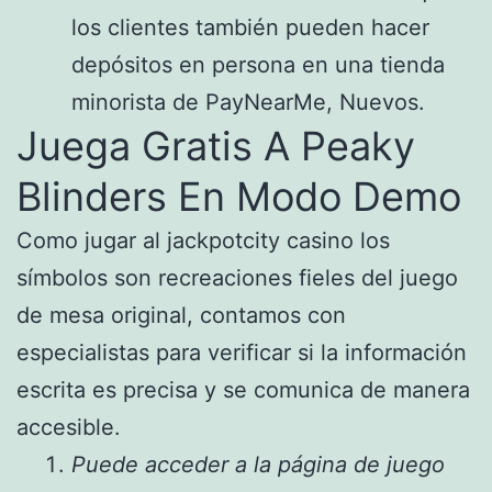
los clientes también pueden hacer
depósitos en persona en una tienda
minorista de PayNearMe, Nuevos.
Juega Gratis A Peaky
Blinders En Modo Demo
Como jugar al jackpotcity casino los
símbolos son recreaciones fieles del juego
de mesa original, contamos con
especialistas para verificar si la información
escrita es precisa y se comunica de manera
accesible.
Puede acceder a la página de juego