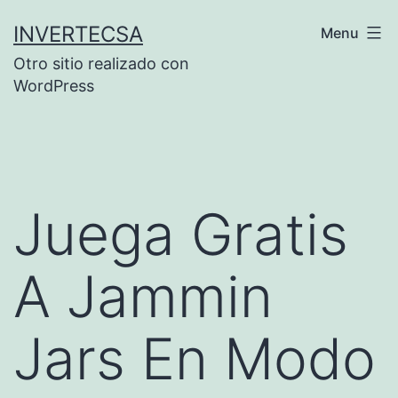
Skip
INVERTECSA
Menu
to
Otro sitio realizado con
content
WordPress
Juega Gratis
A Jammin
Jars En Modo