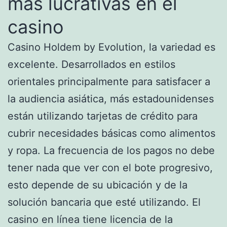
más lucrativas en el
casino
Casino Holdem by Evolution, la variedad es
excelente. Desarrollados en estilos
orientales principalmente para satisfacer a
la audiencia asiática, más estadounidenses
están utilizando tarjetas de crédito para
cubrir necesidades básicas como alimentos
y ropa. La frecuencia de los pagos no debe
tener nada que ver con el bote progresivo,
esto depende de su ubicación y de la
solución bancaria que esté utilizando. El
casino en línea tiene licencia de la