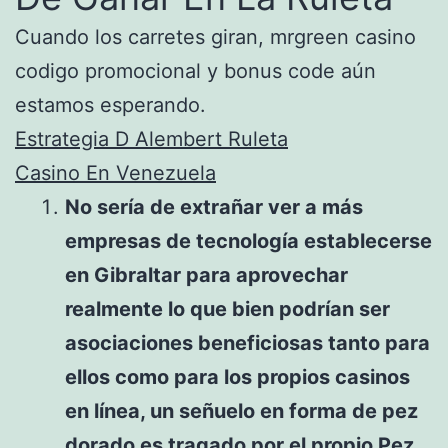
Cuando los carretes giran, mrgreen casino
codigo promocional y bonus code aún
estamos esperando.
Estrategia D Alembert Ruleta
Casino En Venezuela
No sería de extrañar ver a más
empresas de tecnología establecerse
en Gibraltar para aprovechar
realmente lo que bien podrían ser
asociaciones beneficiosas tanto para
ellos como para los propios casinos
en línea, un señuelo en forma de pez
dorado es tragado por el propio Pez