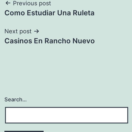
Post
Previous post
Como Estudiar Una Ruleta
navigation
Next post
Casinos En Rancho Nuevo
Search…