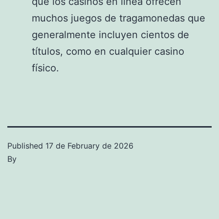
que los casinos en línea ofrecen
muchos juegos de tragamonedas que
generalmente incluyen cientos de
títulos, como en cualquier casino
físico.
Published
17 de February de 2026
By