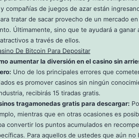
y compañías de juegos de azar están ingresand
ara tratar de sacar provecho de un mercado en
nto. Últimamente, sino que te ayudará a ganar
atractivos a través de ellos.
sino De Bitcoin Para Depositar
o aumentar la diversión en el casino sin arrie
ero:
Uno de los principales errores que comete
liados es promover casinos sin ningún conocimi
industria, recibirás 15 tiradas gratis.
sinos tragamonedas gratis para descargar:
Po
mplo, mientras que en otras ocasiones es posi
a convertir los puntos acumulados en recomp
ecíficas. Para aquellos de ustedes que aún no 