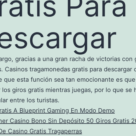
ratis Para
escargar
rgo, gracias a una gran racha de victorias con
. Casinos tragamonedas gratis para descargar 
e que esta función sea tan emocionante es qu
r los giros gratis mientras juegas, por lo que se 
ar entre los turistas.
ratis A Blueprint Gaming En Modo Demo
er Casino Bono Sin Depósito 50 Giros Gratis 
e Casino Gratis Tragaperras