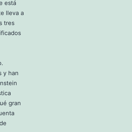
e está
e lleva a
s tres
ificados
o.
s y han
nstein
tica
Qué gran
uenta
 de