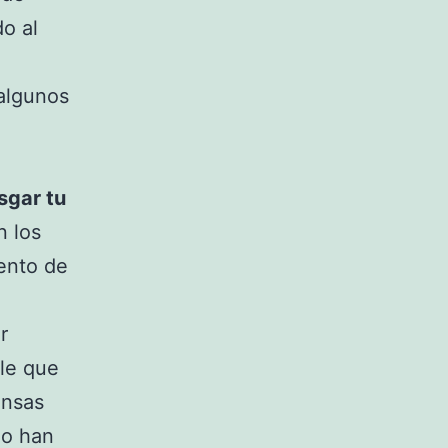
o al
 algunos
sgar tu
n los
ento de
r
ble que
ensas
lo han