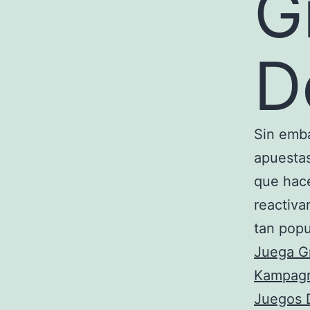
G
D
Sin emba
apuestas
que hac
reactiva
tan popul
Juega G
Kampagn
Juegos D